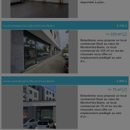
disponible à parti...
Local commercial
à
Mondorf-Les-Bains
3 700 €
+/- 103 m²
Belardimmo vous propose un local
commercial Situé au cœur de
Mondorf-les-Bains, ce local
commercial de 103 m² en rez-de-
chaussée vous offre un
emplacement privilégié au sein
d'u...
Local commercial
à
Mondorf-Les-Bains
2 800 €
+/- 75 m²
Belardimmo vous propose un local
commercial Situé au cœur de
Mondorf-les-Bains, ce local
commercial de 75 m² en rez-de-
chaussée vous offre un
emplacement privilégié au sein
d'un...