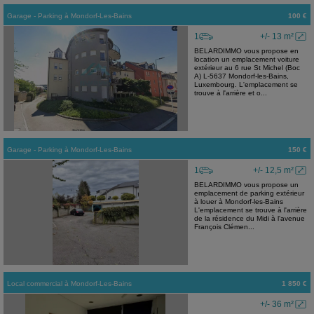
Garage - Parking
à
Mondorf-Les-Bains
100 €
1
+/- 13 m²
BELARDIMMO vous propose en
location un emplacement voiture
extérieur au 6 rue St Michel (Boc
A) L-5637 Mondorf-les-Bains,
Luxembourg. L'emplacement se
trouve à l'arrière et o...
Garage - Parking
à
Mondorf-Les-Bains
150 €
1
+/- 12,5 m²
BELARDIMMO vous propose un
emplacement de parking extérieur
à louer à Mondorf-les-Bains
L'emplacement se trouve à l'arrière
de la résidence du Midi à l'avenue
François Clémen...
Local commercial
à
Mondorf-Les-Bains
1 850 €
+/- 36 m²