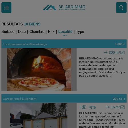
RESULTATS
10 BIENS
Surface
|
Date
|
Chambre
|
Prix
|
Localité
|
Type
Local commercial
à
Wormeldange
3 000 €
+/- 300 m²
BELARDIMMO vous propose à le
location un restaurant situé au
centre de Wormeldange Le
restaurant est libre de tout
engagement, c'est à dire qu'il n'y a
pas de contrat avec le...
Garage fermé
à
Mondorff
200 €c.c
1
1
+/- 16 m²
BELARDIMMO vous propose à la
location, un garage/box fermé à
MONDORFF (sans électricité), à 50
m de la frontière avec Mondorf-les-
Bains Le garage fermé est