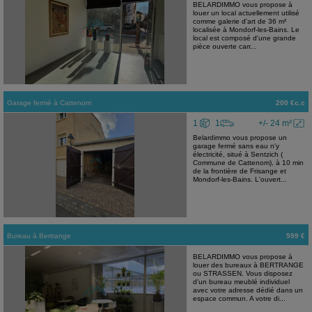
BELARDIMMO vous propose à
louer un local actuellement utilisé
comme galerie d'art de 36 m²
localisée à Mondorf-les-Bains. Le
local est composé d'une grande
pièce ouverte carr...
Garage fermé
à
Cattenom
200 €c.c
1
1
+/- 24 m²
Belardimmo vous propose un
garage fermé sans eau n'y
électricité, situé à Sentzich (
Commune de Cattenom), à 10 min
de la frontière de Frisange et
Mondorf-les-Bains. L'ouvert...
Bureau
à
Bertrange
599 €
BELARDIMMO vous propose à
louer des bureaux à BERTRANGE
ou STRASSEN. Vous disposez
d'un bureau meublé individuel
avec votre adresse dédié dans un
espace commun. A votre di...