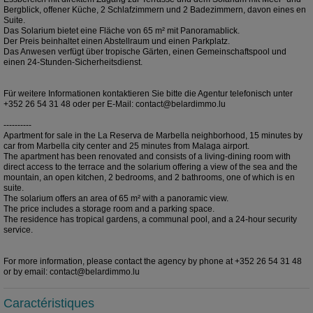
Bergblick, offener Küche, 2 Schlafzimmern und 2 Badezimmern, davon eines en
Suite.
Das Solarium bietet eine Fläche von 65 m² mit Panoramablick.
Der Preis beinhaltet einen Abstellraum und einen Parkplatz.
Das Anwesen verfügt über tropische Gärten, einen Gemeinschaftspool und
einen 24-Stunden-Sicherheitsdienst.
Für weitere Informationen kontaktieren Sie bitte die Agentur telefonisch unter
+352 26 54 31 48 oder per E-Mail: contact@belardimmo.lu
----------
Apartment for sale in the La Reserva de Marbella neighborhood, 15 minutes by
car from Marbella city center and 25 minutes from Malaga airport.
The apartment has been renovated and consists of a living-dining room with
direct access to the terrace and the solarium offering a view of the sea and the
mountain, an open kitchen, 2 bedrooms, and 2 bathrooms, one of which is en
suite.
The solarium offers an area of 65 m² with a panoramic view.
The price includes a storage room and a parking space.
The residence has tropical gardens, a communal pool, and a 24-hour security
service.
For more information, please contact the agency by phone at +352 26 54 31 48
or by email: contact@belardimmo.lu
Caractéristiques