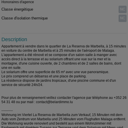
Honoraires d'agence
Classe énergétique
NC
Classe d'isolation thermique
NC
Description
Appartement à vendre dans le quartier de La Reserva de Marbella, à 15 minutes
en voiture du centre de Marbella et à 25 minutes de l'aéroport de Malaga.
L'appartement a été rénové et se compose d'un salon-salle à manger avec
accès direct à la terrasse et au solarium offrant une vue sur la mer et la
montagne, d'une cuisine ouverte, de 2 chambres et de 2 salles de bains, dont
une en suite.
Le solarium offre une superficie de 65 m² avec une vue panoramique.
Le prix comprend un débarras et une place de parking.
La résidence dispose de jardins tropicaux, d'une piscine commune et d'un
service de sécurité 24h/24.
Pour plus de renseignement veillez contacter l'agence par téléphone au +352 26
54 31 48 ou par mail : contact@belardimmo.lu
----------
Wohnung im Viertel La Reserva de Marbella zum Verkauf, 15 Minuten mit dem
Auto vom Zentrum von Marbella und 25 Minuten vom Flughafen Malaga entfernt.
Die Wohnung wurde renoviert und besteht aus einem Wohnzimmer mit
Essbereich mit direktem Zugang zur Terrasse und dem Solarium mit Meer- und