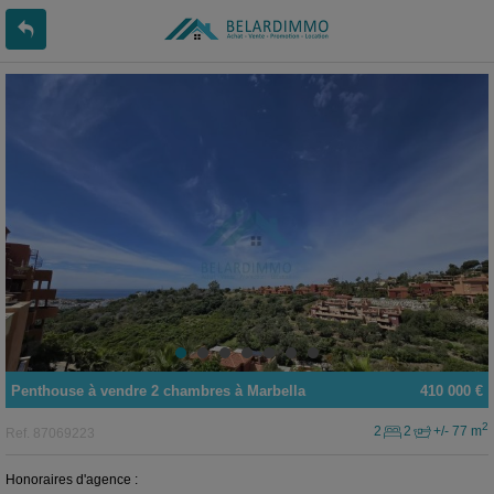
Penthouse
à vendre
2 chambres à
Marbella
410 000 €
2
2
2
+/- 77 m
Ref.
87069223
Honoraires d'agence :