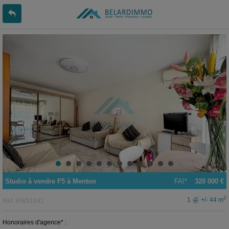
Studio
à vendre
F5 à
Menton
FAI*
320 000 €
2
1
+/- 44 m
Ref.
85651841
Honoraires d'agence* :