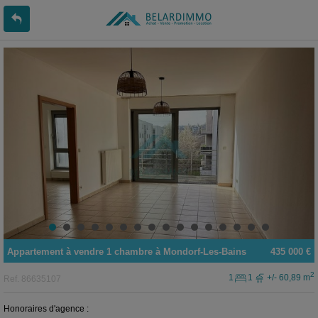
Appartement
à vendre
1 chambre à
Mondorf-Les-Bains
435 000 €
2
1
1
+/- 60,89 m
Ref.
86635107
Honoraires d'agence :