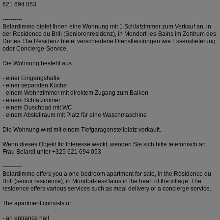
621 694 053
----------
Belardimmo bietet Ihnen eine Wohnung mit 1 Schlafzimmer zum Verkauf an, in
der Residence du Brill (Seniorenresidenz), in Mondorf-les-Bains im Zentrum des
Dorfes. Die Residenz bietet verschiedene Dienstleistungen wie Essenslieferung
oder Concierge-Service.
Die Wohnung besteht aus:
- einer Eingangshalle
- einer separaten Küche
- einem Wohnzimmer mit direktem Zugang zum Balkon
- einem Schlafzimmer
- einem Duschbad mit WC
- einem Abstellraum mit Platz für eine Waschmaschine
Die Wohnung wird mit einem Tiefgaragenstellplatz verkauft.
Wenn dieses Objekt Ihr Interesse weckt, wenden Sie sich bitte telefonisch an
Frau Belardi unter +325 621 694 053
----------
Belardimmo offers you a one-bedroom apartment for sale, in the Résidence du
Brill (senior residence), in Mondorf-les-Bains in the heart of the village. The
residence offers various services such as meal delivery or a concierge service.
The apartment consists of:
- an entrance hall