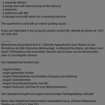
- a separate kitchen
- a living room with direct access to the balcony
- a bedroom
- a bathroom with WC
- a storage room with space for a washing machine
The apartment is sold with an indoor parking space.
If you are interested in this property, please contact Ms. Belardi by phone at +325
621 694 053
----------
Belardimmo proposéiert Iech e 1-Zëmmer Appartement zum Verkaf, an der
Résidence du Brill (Senioren-Wohnanlag), zu Mondorf-les-Bains, am Häerz vum
Duerf. D'Résidence bitt verschidde Servicer wéi d'Liewe vun de Moolzechten
oder e Conciergerie-Service.
Den Appartement besteet aus:
- engem Entrée
- enger getrennter Kichen
- engem Wunnzëmmer mat direktem Zougang zum Balkong
- engem Schlofzëmmer
- engem Duschbuedzëmmer mat WC
- engem Putzraum mat Plaz fir eng Wäschmaschinn
Den Appartement gëtt mat engem bannenzelge Parkingstellplaz verkaaft.
Wann dëst Objekt Iech interesséiert, kontaktéiert w.e.g. d'Damm Belardi per
Telefon op +325 621 694 053