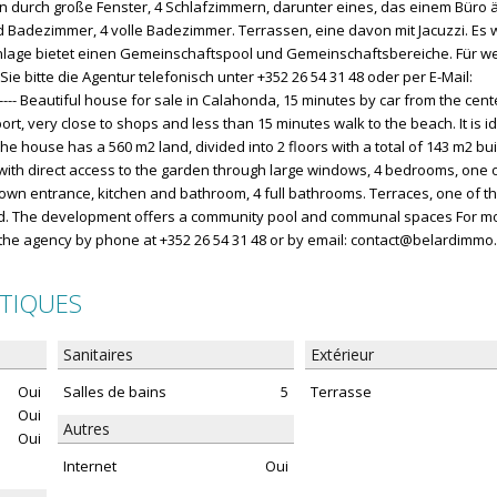
 durch große Fenster, 4 Schlafzimmern, darunter eines, das einem Büro ä
 Badezimmer, 4 volle Badezimmer. Terrassen, eine davon mit Jacuzzi. Es 
lage bietet einen Gemeinschaftspool und Gemeinschaftsbereiche. Für we
ie bitte die Agentur telefonisch unter +352 26 54 31 48 oder per E-Mail:
---- Beautiful house for sale in Calahonda, 15 minutes by car from the cent
rt, very close to shops and less than 15 minutes walk to the beach. It is id
he house has a 560 m2 land, divided into 2 floors with a total of 143 m2 built
 with direct access to the garden through large windows, 4 bedrooms, one 
s own entrance, kitchen and bathroom, 4 full bathrooms. Terraces, one of t
shed. The development offers a community pool and communal spaces For m
 the agency by phone at +352 26 54 31 48 or by email: contact@belardimmo.
STIQUES
Sanitaires
Extérieur
Oui
Salles de bains
5
Terrasse
Oui
Autres
Oui
Internet
Oui