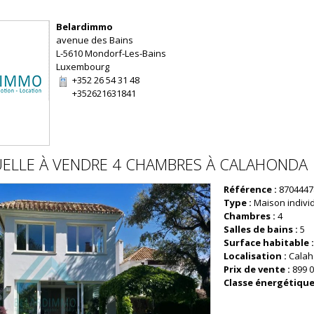
Belardimmo
avenue des Bains
L-5610 Mondorf-Les-Bains
Luxembourg
+352 26 54 31 48
+352621631841
UELLE
À VENDRE
4 CHAMBRES À
CALAHONDA
Référence :
8704447
Type :
Maison indivi
Chambres :
4
Salles de bains :
5
Surface habitable 
Localisation :
Cala
Prix de vente :
899 0
Classe énergétique