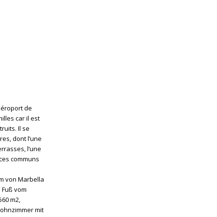
aéroport de
lles car il est
uits. Il se
es, dont l’une
errasses, l’une
paces communs
um von Marbella
u Fuß vom
 560 m2,
 Wohnzimmer mit