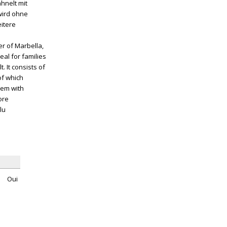
hnelt mit
wird ohne
itere
er of Marbella,
eal for families
. It consists of
of which
hem with
ore
lu
Oui