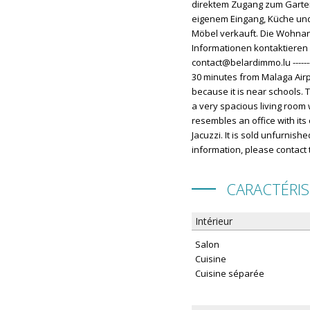
direktem Zugang zum Garten
eigenem Eingang, Küche und
Möbel verkauft. Die Wohnan
Informationen kontaktieren S
contact@belardimmo.lu ------
30 minutes from Malaga Airpo
because it is near schools. T
a very spacious living room
resembles an office with it
Jacuzzi. It is sold unfurni
information, please contact
CARACTÉRI
Intérieur
Salon
Cuisine
Cuisine séparée