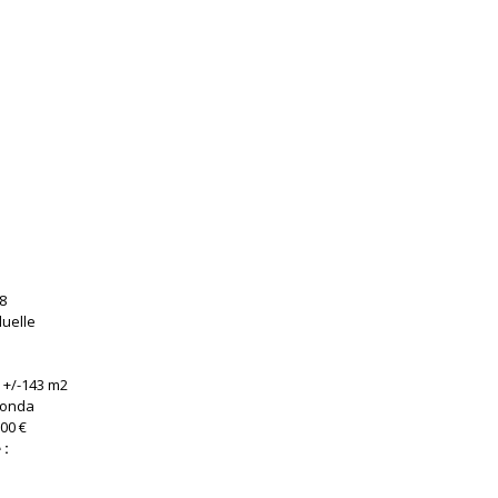
8
duelle
:
+/-143 m2
honda
00 €
 :