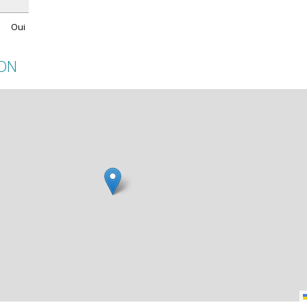
Oui
ION