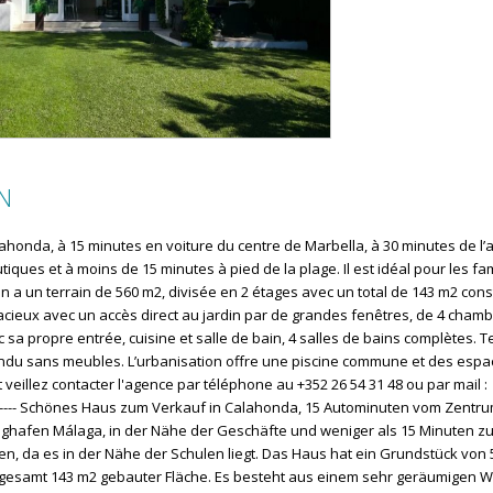
N
ahonda, à 15 minutes en voiture du centre de Marbella, à 30 minutes de l’
ques et à moins de 15 minutes à pied de la plage. Il est idéal pour les fami
 a un terrain de 560 m2, divisée en 2 étages avec un total de 143 m2 constr
cieux avec un accès direct au jardin par de grandes fenêtres, de 4 chambr
a propre entrée, cuisine et salle de bain, 4 salles de bains complètes. T
t vendu sans meubles. L’urbanisation offre une piscine commune et des es
eillez contacter l'agence par téléphone au +352 26 54 31 48 ou par mail :
------ Schönes Haus zum Verkauf in Calahonda, 15 Autominuten vom Zentr
lughafen Málaga, in der Nähe der Geschäfte und weniger als 15 Minuten z
ilien, da es in der Nähe der Schulen liegt. Das Haus hat ein Grundstück von
insgesamt 143 m2 gebauter Fläche. Es besteht aus einem sehr geräumigen