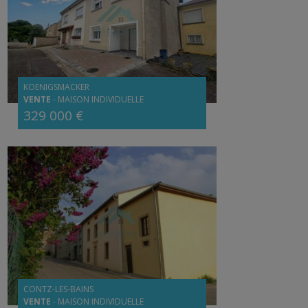
KOENIGSMACKER
VENTE
-
MAISON INDIVIDUELLE
329 000 €
CONTZ-LES-BAINS
VENTE
-
MAISON INDIVIDUELLE