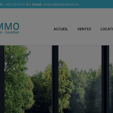
l.:
+352 26 54 31 48 |
Email:
contact@belardimmo.lu
ACCUEIL
VENTES
LOCAT