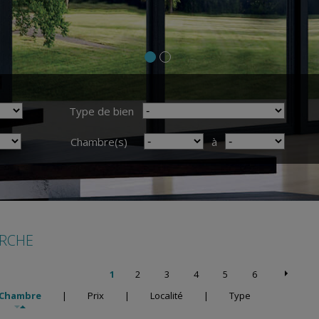
Type de bien
Chambre(s)
à
ERCHE
1
2
3
4
5
6
Chambre
|
Prix
|
Localité
|
Type