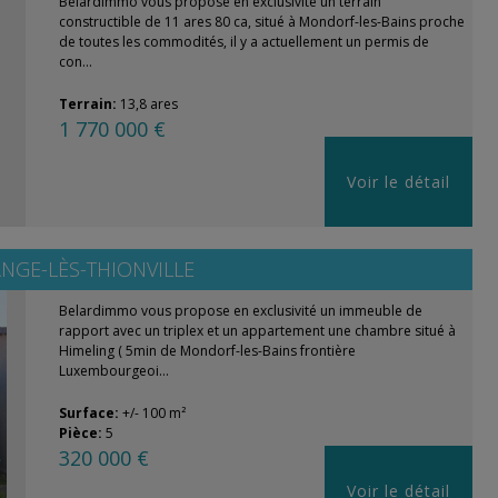
Belardimmo vous propose en exclusivité un terrain
constructible de 11 ares 80 ca, situé à Mondorf-les-Bains proche
de toutes les commodités, il y a actuellement un permis de
con...
Terrain:
13,8 ares
1 770 000 €
Voir le détail
NGE-LÈS-THIONVILLE
Belardimmo vous propose en exclusivité un immeuble de
rapport avec un triplex et un appartement une chambre situé à
Himeling ( 5min de Mondorf-les-Bains frontière
Luxembourgeoi...
Surface:
+/- 100 m²
Pièce:
5
320 000 €
Voir le détail