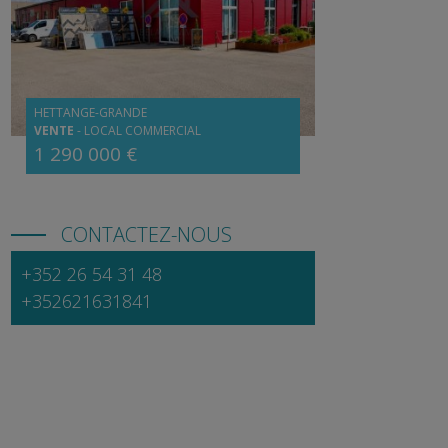
HETTANGE-GRANDE
VENTE
-
LOCAL COMMERCIAL
1 290 000 €
CONTACTEZ-NOUS
+352 26 54 31 48
+352621631841