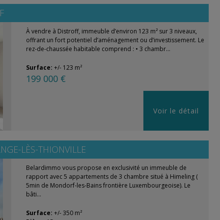
F
À vendre à Distroff, immeuble d’environ 123 m² sur 3 niveaux,
offrant un fort potentiel d’aménagement ou d’investissement. Le
rez-de-chaussée habitable comprend : • 3 chambr...
Surface:
+/- 123 m²
199 000 €
Voir le détail
NGE-LÈS-THIONVILLE
Belardimmo vous propose en exclusivité un immeuble de
rapport avec 5 appartements de 3 chambre situé à Himeling (
5min de Mondorf-les-Bains frontière Luxembourgeoise). Le
bâti...
Surface:
+/- 350 m²