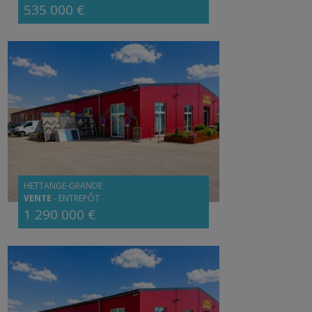
535 000 €
HETTANGE-GRANDE
VENTE
-
ENTREPÔT
1 290 000 €