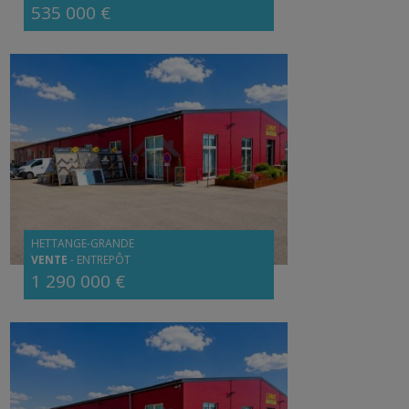
535 000 €
HETTANGE-GRANDE
VENTE
-
ENTREPÔT
1 290 000 €