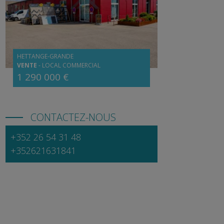
HETTANGE-GRANDE
VENTE
-
LOCAL COMMERCIAL
1 290 000 €
CONTACTEZ-NOUS
+352 26 54 31 48
+352621631841