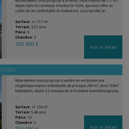
BELARDIMMO vous propose à la vente, cette maison de 117 m²,
située dans la commune d'Audun-le-Tiche, qui vous offre un
cadre de vie confortable et chaleureux. La propriété se ...
Surface:
+/- 117 m²
Terrain:
3,57 ares
Pièce:
8
Chambre:
3
330 000 €
Voir le détail
NTGEN
Belardimmo vous propose à vendre en exclusivité une
magnifique maison individuelle de presque 200 m², dont 150m²
habitables, située à 5 minutes de la Frontière luxembourgeoise,
...
Surface:
+/- 150 m²
Terrain:
5,48 ares
Pièce:
10
Chambre:
3
Voir le détail