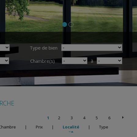
Type de bien
Chambre(s)
à
ERCHE
1
2
3
4
5
6
Chambre
|
Prix
|
Localité
|
Type