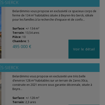
ÈS-SIERCK
Belardimmio vous propose en exclusivité ce spacieux corps de
ferme de 134 m² habitables située à Beyren-lès-Sierck, idéale
pour les familles à la recherche d'espace et de confo...
Surface:
+/- 134 m²
Terrain:
13,54 ares
Pièce:
10
Chambre:
5
495 000 €
Voir le détail
ÈS-SIERCK
Belardimmo vous propose en exclusivité une très belle
d’environ 128 m² habitables sur un terrain de 2ares 30ca,
construite en 2021 encore sous garantie décennale, située à
Beyre...
Surface:
+/- 128 m²
Terrain:
2,3 ares