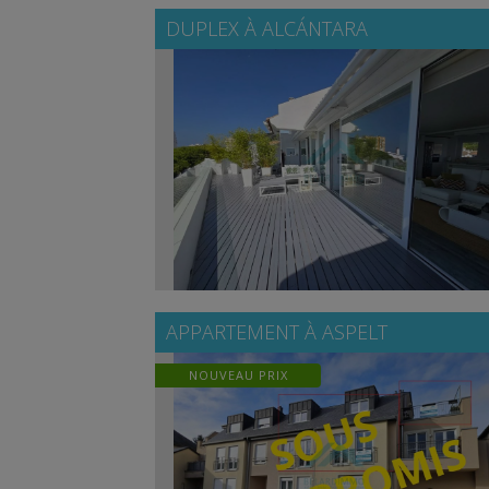
DUPLEX À
ALCÁNTARA
APPARTEMENT À
ASPELT
NOUVEAU PRIX