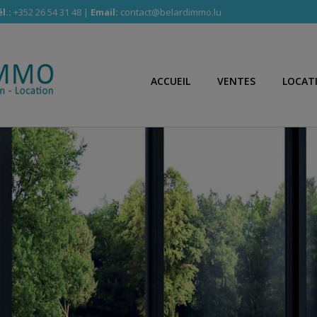
l.:
+352 26 54 31 48 |
Email:
contact@belardimmo.lu
ACCUEIL
VENTES
LOCAT