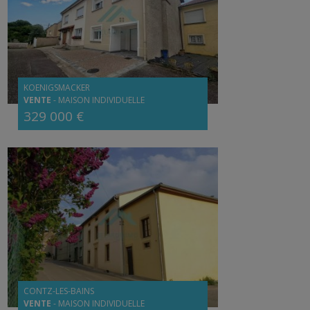
KOENIGSMACKER
VENTE
-
MAISON INDIVIDUELLE
329 000 €
CONTZ-LES-BAINS
VENTE
-
MAISON INDIVIDUELLE