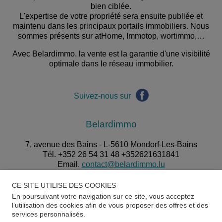
bien ciblée.
L'expertise de votre propriété sera ensuite publiée et
maintenu dans les principaux portails immobiliers. Nous
sommes présents sur atHome, Immotop, wortimmo,…
Avec Belardimmo, la vente est la garantie d'une visibilité
optimale dans le réseau immobilier.
Suivez-nous sur
Belardimmo
7, avenue des Bains - L-5610 Mondorf-Les-Bains
Tél. +352 26 54 31 48 +352621631841
Email.
contact@belardimmo.lu
Horaires d'ouverture de l'agence :
CE SITE UTILISE DES COOKIES
En poursuivant votre navigation sur ce site, vous acceptez
Du lundi au vendredi de 09h00 à 12h00 et de 14h00 à 18h00.
l’utilisation des cookies afin de vous proposer des offres et des
services personnalisés.
Samedi de 10h00 à 12h00 / ou sur rendez-vous.