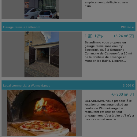
emplacement privilégié au sein
d'un...
Garage fermé
à
Cattenom
200 €c.c
1
1
+/- 24 m²
Belardimmo vous propose un
garage fermé sans eau n'y
électricité, situé à Sentzich (
Commune de Cattenom), à 10 min
de la frontière de Frisange et
Mondorf-les-Bains. L'ouvert...
Local commercial
à
Wormeldange
3 000 €
+/- 300 m²
BELARDIMMO vous propose à le
location un restaurant situé au
centre de Wormeldange Le
restaurant est libre de tout
engagement, c'est à dire qu'il n'y a
pas de contrat avec le...