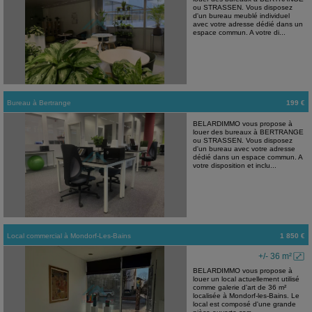
ou STRASSEN. Vous disposez
d'un bureau meublé individuel
avec votre adresse dédié dans un
espace commun. A votre di...
Bureau
à
Bertrange
199 €
BELARDIMMO vous propose à
louer des bureaux à BERTRANGE
ou STRASSEN. Vous disposez
d'un bureau avec votre adresse
dédié dans un espace commun. A
votre disposition et inclu...
Local commercial
à
Mondorf-Les-Bains
1 850 €
+/- 36 m²
BELARDIMMO vous propose à
louer un local actuellement utilisé
comme galerie d'art de 36 m²
localisée à Mondorf-les-Bains. Le
local est composé d'une grande