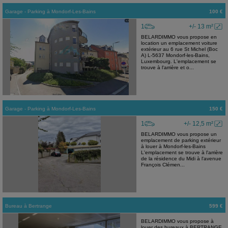
Garage - Parking
à
Mondorf-Les-Bains
100 €
1
+/- 13 m²
BELARDIMMO vous propose en
location un emplacement voiture
extérieur au 6 rue St Michel (Boc
A) L-5637 Mondorf-les-Bains,
Luxembourg. L'emplacement se
trouve à l'arrière et o...
Garage - Parking
à
Mondorf-Les-Bains
150 €
1
+/- 12,5 m²
BELARDIMMO vous propose un
emplacement de parking extérieur
à louer à Mondorf-les-Bains
L'emplacement se trouve à l'arrière
de la résidence du Midi à l'avenue
François Clémen...
Bureau
à
Bertrange
599 €
BELARDIMMO vous propose à
louer des bureaux à BERTRANGE