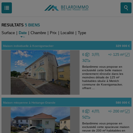
RESULTATS
5 BIENS
Surface
|
Date
|
Chambre
|
Prix
|
Localité
|
Type
Maison individuelle
à
Koenigsmacker
329 000 €
6
3
+/- 125 m²
3
Belardimmo vous propose en
exclusivité cette belle maison
entierement rénovée dans les
moindres détails de 125 m²
habitables située à Metrich
commune de Koenigsmacker,
offrant ...
Maison mitoyenne
à
Hettange-Grande
580 000 €
8
4
+/- 200 m²
5
Belardimmo vous propose en
exclusivité cette spacieuse maison
neuve de 200 m² habitables en