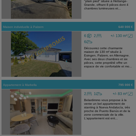
"plain pied" située à Hettange-
Grande, offrant 8 pièces dont 4
chambres lumineuses et...
Maison individuelle
à
Palzem
640 000 €
6
2
+/- 130 m²
6
Découvrez cette charmante
maison de 130 m² située à
Esingen, Palzem, en Allemagne.
Avec ses deux chambres et six
pièces, cette propriété offre un
espace de vie confortable et mo...
Appartement
à
Marbella
795 000 €
2
1
+/- 83 m²
Belardimmo vous propose à la
vente un bel appartement de
stanting à Nueva Andalucía, très
proche de Puerto Banús et de la
zone commerciale de la ville.
L'appartement est ent...