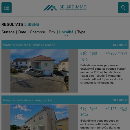
RESULTATS
5 BIENS
Surface
|
Date
|
Chambre
|
Prix
|
Localité
|
Type
Maison individuelle
à
Hettange-Grande
580 000 €
8
4
+/- 200 m²
5
Belardimmo vous propose en
exclusivité cette spacieuse maison
neuve de 200 m² habitables en
"plain pied" située à Hettange-
Grande, offrant 8 pièces dont 4
chambres lumineuses et...
Maison individuelle
à
Koenigsmacker
329 000 €
6
3
+/- 125 m²
3
Belardimmo vous propose en
exclusivité cette belle maison
entierement rénovée dans les