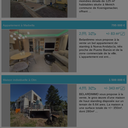
moindres détails de 125 m²
habitables située à Metrich
commune de Koenigsmacker,
offrant ...
Appartement
à
Marbella
795 000 €
2
1
+/- 83 m²
Belardimmo vous propose à la
vente un bel appartement de
stanting à Nueva Andalucía, très
proche de Puerto Banús et de la
zone commerciale de la ville.
L'appartement est ent...
Maison individuelle
à
Olm
1 500 000 €
4
3
+/- 343 m²
BELARDIMMO vous propose à la
vente, le gros œuvre d'une maison
de haut standing disposée sur un
terrain de 6.64 ares. La maison a
une surface totale de +/− 350m²,
dont 280m² ...