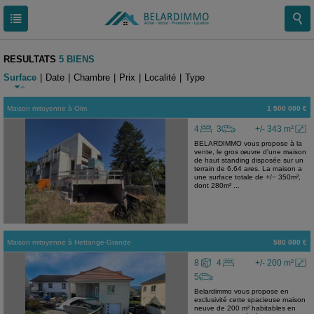
RESULTATS
5 BIENS
Surface
|
Date
|
Chambre
|
Prix
|
Localité
|
Type
Maison mitoyenne
à
Olm
1 500 000 €
4
3
+/- 343 m²
BELARDIMMO vous propose à la
vente, le gros œuvre d'une maison
de haut standing disposée sur un
terrain de 6.64 ares. La maison a
une surface totale de +/− 350m²,
dont 280m² ...
Maison mitoyenne
à
Hettange-Grande
580 000 €
8
4
+/- 200 m²
5
Belardimmo vous propose en
exclusivité cette spacieuse maison
neuve de 200 m² habitables en