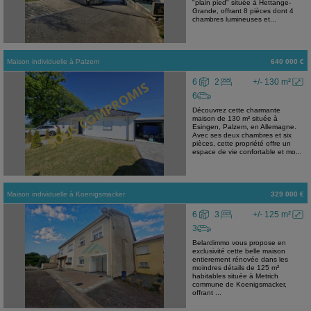
"plain pied" située à Hettange-
Grande, offrant 8 pièces dont 4
chambres lumineuses et...
Maison individuelle
à
Palzem
640 000 €
6
2
+/- 130 m²
6
Découvrez cette charmante
maison de 130 m² située à
Esingen, Palzem, en Allemagne.
Avec ses deux chambres et six
pièces, cette propriété offre un
espace de vie confortable et mo...
Maison individuelle
à
Koenigsmacker
329 000 €
6
3
+/- 125 m²
3
Belardimmo vous propose en
exclusivité cette belle maison
entierement rénovée dans les
moindres détails de 125 m²
habitables située à Metrich
commune de Koenigsmacker,
offrant ...