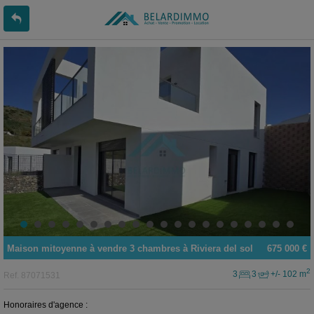
Maison mitoyenne
à vendre
3 chambres à
Riviera del sol
675 000 €
2
3
3
+/- 102 m
Ref.
87071531
Honoraires d'agence :