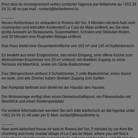
Pour plus de renseignement veillez contacter l'agence par téléphone au +352 26
54 31 48 ou par mail : contact@belardimmo.lu
----------
Neues Reihenhaus zu verkaufen in Riviera del Sol, 5 Minuten mit dem Auto vom
charmanten und lebhaften Küstendorf La Cala de Mijas entfernt, wo Sie eine
große Auswahl an Restaurants, Supermärkten, Schulen und Stränden finden,
und 30 Minuten vom Flughafen Malaga entfernt.
Das Haus bietet eine Gesamtwohnfläche von 102 m² und 145 m² Außenbereich.
Es besteht aus einer Erdgeschoss, das einen Eingang, eine offene Küche zum
Wohnzimmer-Esszimmer von 25 m² umfasst, mit direktem Zugang zu einer
Terrasse mit Meerblick, sowie ein Gäste-Badezimmer.
Das Obergeschoss umfasst 3 Schlafzimmer, 2 volle Badezimmer, eines davon
en-suite, und alle Zimmer haben direkten Zugang zum Garten.
Der Parkplatz befindet sich direkt vor der Haustür des Hauses.
Die Wohnanlage verfügt über einen Gemeinschaftspool, ein Fitnessstudio mit
Meerblick und einen Kinderspielplatz.
Für weitere Informationen wenden Sie sich bitte telefonisch an die Agentur unter
+352 26 54 31 48 oder per E-Mail: contact@belardimmo.lu
----------
New semi-detached house for sale in Riviera del Sol, 5 minutes by car from the
charming and lively coastal village of La Cala de Mijas, where you will find a