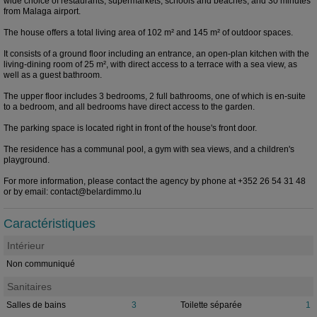
wide choice of restaurants, supermarkets, schools and beaches, and 30 minutes
from Malaga airport.
The house offers a total living area of 102 m² and 145 m² of outdoor spaces.
It consists of a ground floor including an entrance, an open-plan kitchen with the
living-dining room of 25 m², with direct access to a terrace with a sea view, as
well as a guest bathroom.
The upper floor includes 3 bedrooms, 2 full bathrooms, one of which is en-suite
to a bedroom, and all bedrooms have direct access to the garden.
The parking space is located right in front of the house's front door.
The residence has a communal pool, a gym with sea views, and a children's
playground.
For more information, please contact the agency by phone at +352 26 54 31 48
or by email: contact@belardimmo.lu
Caractéristiques
Intérieur
Non communiqué
Sanitaires
Salles de bains
3
Toilette séparée
1