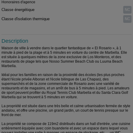
Honoraires d'agence
Classe énergétique
NC
Classe d'isolation thermique
NC
Description
Maison de ville à vendre dans le quartier fantastique de « El Rosario », à 1
minute à pied de la plage et à 5 minutes en voiture du centre de Marbella. Elle
est située à quelques mètres de la zone exclusive de Los Monteros, et des
restaurants de plage tels que Nosso Summer Beach Club ou Luuma Beach
Marbella.
Idéal pour les familles en raison de la proximité des écoles (les plus proches
étant l'école privée Alboran et l'école bilingue de Las Chapas), des
supermarchés et de la zone commerciale de Rosario avec une variété de
restaurants et de magasins, et un arrêt de bus à 5 minutes à pied. Les amateurs
de sport peuvent profiter du Royal Tennis Club Marbella et du Santa Clara Golf
Marbella qui se trouvent à 5 minutes en voiture.
La propriété est située dans une très belle et calme urbanisation fermée de style
andalou, et offre une piscine, un grand jardin, un court de tennis presque sur le
front de mer.
La propriété se compose de 119m2 distribués dans un hall d'entrée, une cuisine
entièrement équipée avec coin buanderie et avec un espace dans lequel vous
pouvez installer une salle à manger, un espace de stockage, etc ..., un WC