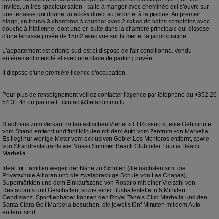
invités, un très spacieux salon - salle à manger avec cheminée qui s'ouvre sur
une terrasse qui donne un accès direct au jardin et à la piscine. Au premier
étage, on trouve 3 chambres à coucher avec 2 salles de bains complètes avec
douche à l'italienne, dont une en suite dans la chambre principale qui dispose
d'une terrasse privée de 15m2 avec vue sur la mer et le jardin/piscine.
L'appartement est orienté sud-est et dispose de l'air conditionné. Vendu
entièrement meublé et avec une place de parking privée.
Il dispose d'une première licence d'occupation.
Pour plus de renseignement veillez contacter l'agence par téléphone au +352 26
54 31 48 ou par mail : contact@belardimmo.lu
----------
Stadthaus zum Verkauf im fantastischen Viertel « El Rosario », eine Gehminute
vom Strand entfernt und fünf Minuten mit dem Auto vom Zentrum von Marbella.
Es liegt nur wenige Meter vom exklusiven Gebiet Los Monteros entfernt, sowie
von Strandrestaurants wie Nosso Summer Beach Club oder Luuma Beach
Marbella.
Ideal für Familien wegen der Nähe zu Schulen (die nächsten sind die
Privatschule Alboran und die zweisprachige Schule von Las Chapas),
Supermärkten und dem Einkaufszone von Rosario mit einer Vielzahl von
Restaurants und Geschäften, sowie einer Bushaltestelle in 5 Minuten
Gehdistanz. Sportliebhaber können den Royal Tennis Club Marbella und den
Santa Clara Golf Marbella besuchen, die jeweils fünf Minuten mit dem Auto
entfernt sind.