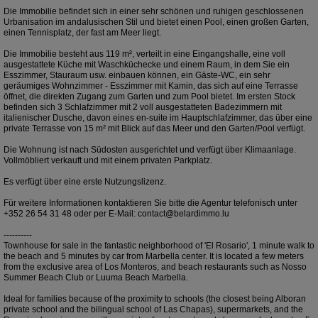
Die Immobilie befindet sich in einer sehr schönen und ruhigen geschlossenen
Urbanisation im andalusischen Stil und bietet einen Pool, einen großen Garten,
einen Tennisplatz, der fast am Meer liegt.
Die Immobilie besteht aus 119 m², verteilt in eine Eingangshalle, eine voll
ausgestattete Küche mit Waschküchecke und einem Raum, in dem Sie ein
Esszimmer, Stauraum usw. einbauen können, ein Gäste-WC, ein sehr
geräumiges Wohnzimmer - Esszimmer mit Kamin, das sich auf eine Terrasse
öffnet, die direkten Zugang zum Garten und zum Pool bietet. Im ersten Stock
befinden sich 3 Schlafzimmer mit 2 voll ausgestatteten Badezimmern mit
italienischer Dusche, davon eines en-suite im Hauptschlafzimmer, das über eine
private Terrasse von 15 m² mit Blick auf das Meer und den Garten/Pool verfügt.
Die Wohnung ist nach Südosten ausgerichtet und verfügt über Klimaanlage.
Vollmöbliert verkauft und mit einem privaten Parkplatz.
Es verfügt über eine erste Nutzungslizenz.
Für weitere Informationen kontaktieren Sie bitte die Agentur telefonisch unter
+352 26 54 31 48 oder per E-Mail: contact@belardimmo.lu
----------
Townhouse for sale in the fantastic neighborhood of 'El Rosario', 1 minute walk to
the beach and 5 minutes by car from Marbella center. It is located a few meters
from the exclusive area of Los Monteros, and beach restaurants such as Nosso
Summer Beach Club or Luuma Beach Marbella.
Ideal for families because of the proximity to schools (the closest being Alboran
private school and the bilingual school of Las Chapas), supermarkets, and the