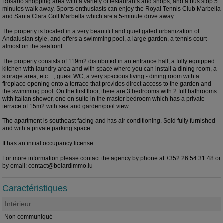
Rosario shopping area with a variety of restaurants and shops, and a bus stop 5
minutes walk away. Sports enthusiasts can enjoy the Royal Tennis Club Marbella
and Santa Clara Golf Marbella which are a 5-minute drive away.
The property is located in a very beautiful and quiet gated urbanization of
Andalusian style, and offers a swimming pool, a large garden, a tennis court
almost on the seafront.
The property consists of 119m2 distributed in an entrance hall, a fully equipped
kitchen with laundry area and with space where you can install a dining room, a
storage area, etc ..., guest WC, a very spacious living - dining room with a
fireplace opening onto a terrace that provides direct access to the garden and
the swimming pool. On the first floor, there are 3 bedrooms with 2 full bathrooms
with Italian shower, one en suite in the master bedroom which has a private
terrace of 15m2 with sea and garden/pool view.
The apartment is southeast facing and has air conditioning. Sold fully furnished
and with a private parking space.
It has an initial occupancy license.
For more information please contact the agency by phone at +352 26 54 31 48 or
by email: contact@belardimmo.lu
Caractéristiques
Intérieur
Non communiqué