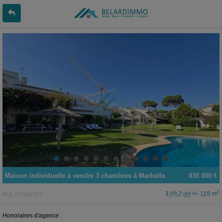
Maison individuelle
à vendre
3 chambres à
Marbella
830 000 €
2
3
2
+/- 119 m
Ref.
87068757
Honoraires d'agence :