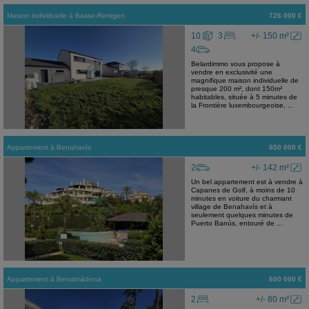
Maison individuelle
à
Basse-Rentgen
726 000 €
10
3
+/- 150 m²
4
Belardimmo vous propose à
vendre en exclusivité une
magnifique maison individuelle de
presque 200 m², dont 150m²
habitables, située à 5 minutes de
la Frontière luxembourgeoise, ...
Appartement
à
Benahavís
850 000 €
2
+/- 142 m²
Un bel appartement est à vendre à
Capanes de Golf, à moins de 10
minutes en voiture du charmant
village de Benahavís et à
seulement quelques minutes de
Puerto Banús, entouré de ...
Appartement
à
Benalmádena
600 000 €
2
+/- 80 m²