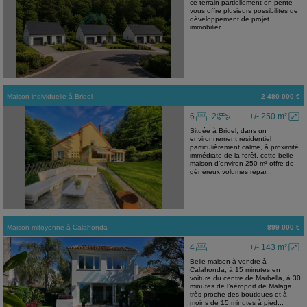
ce terrain partiellement en pente
vous offre plusieurs possibilités de
développement de projet
immobilier...
Maison individuelle
à
Bridel
2 480 000 €
6
2
+/- 250 m²
Située à Bridel, dans un
environnement résidentiel
particulièrement calme, à proximité
immédiate de la forêt, cette belle
maison d’environ 250 m² offre de
généreux volumes répar...
Maison mitoyenne
à
Calahonda
899 000 €
4
+/- 143 m²
Belle maison à vendre à
Calahonda, à 15 minutes en
voiture du centre de Marbella, à 30
minutes de l’aéroport de Malaga,
très proche des boutiques et à
moins de 15 minutes à pied...