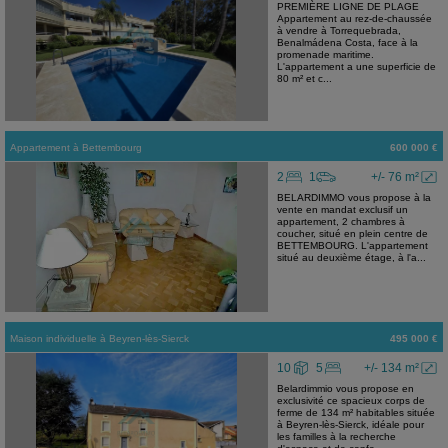
PREMIÈRE LIGNE DE PLAGE
Appartement au rez-de-chaussée
à vendre à Torrequebrada,
Benalmádena Costa, face à la
promenade maritime.
L'appartement a une superficie de
80 m² et c...
Appartement
à
Bettembourg
600 000 €
2
1
+/- 76 m²
BELARDIMMO vous propose à la
vente en mandat exclusif un
appartement, 2 chambres à
coucher, situé en plein centre de
BETTEMBOURG. L'appartement
situé au deuxième étage, à l'a...
Maison individuelle
à
Beyren-lès-Sierck
495 000 €
10
5
+/- 134 m²
Belardimmio vous propose en
exclusivité ce spacieux corps de
ferme de 134 m² habitables située
à Beyren-lès-Sierck, idéale pour
les familles à la recherche