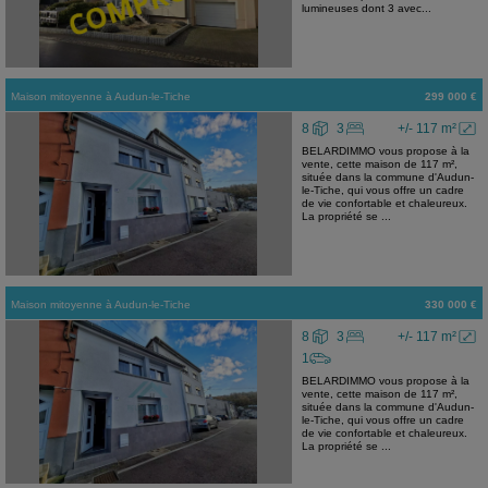
lumineuses dont 3 avec...
Maison mitoyenne
à
Audun-le-Tiche
299 000 €
8
3
+/- 117 m²
BELARDIMMO vous propose à la
vente, cette maison de 117 m²,
située dans la commune d'Audun-
le-Tiche, qui vous offre un cadre
de vie confortable et chaleureux.
La propriété se ...
Maison mitoyenne
à
Audun-le-Tiche
330 000 €
8
3
+/- 117 m²
1
BELARDIMMO vous propose à la
vente, cette maison de 117 m²,
située dans la commune d'Audun-
le-Tiche, qui vous offre un cadre
de vie confortable et chaleureux.
La propriété se ...