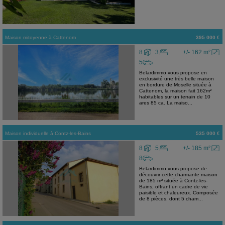
Maison mitoyenne
à
Cattenom
395 000 €
8
3
+/- 162 m²
5
Belardimmo vous propose en
exclusivité une très belle maison
en bordure de Moselle située à
Cattenom, la maison fait 162m²
habitables sur un terrain de 10
ares 85 ca. La maiso...
Maison individuelle
à
Contz-les-Bains
535 000 €
8
5
+/- 185 m²
8
Belardimmo vous propose de
découvrir cette charmante maison
de 185 m² située à Contz-les-
Bains, offrant un cadre de vie
paisible et chaleureux. Composée
de 8 pièces, dont 5 cham...