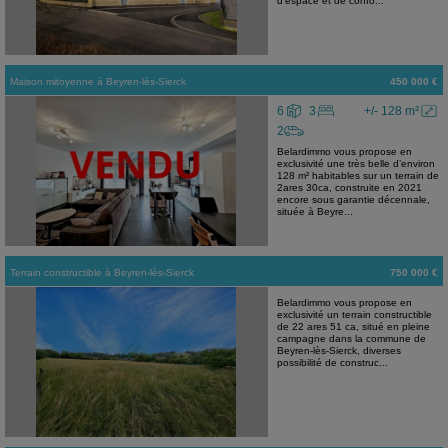
d'espace et de confo...
Maison mitoyenne
à
Beyren-lès-Sierck
450 000 €
6
3
+/- 128 m²
2
Belardimmo vous propose en
exclusivité une très belle d’environ
128 m² habitables sur un terrain de
2ares 30ca, construite en 2021
encore sous garantie décennale,
située à Beyre...
Terrain constructible
à
Beyren-lès-Sierck
750 000 €
Belardimmo vous propose en
exclusivité un terrain constructible
de 22 ares 51 ca, situé en pleine
campagne dans la commune de
Beyren-lès-Sierck, diverses
possibilité de construc...