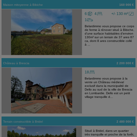
Maison mitoyenne
à
Bibiche
160 000 €
6
4
+/- 130 m²
1
Belardimmo vous propose ce corps
de ferme à rénover situé à Bibiche,
d'une surface habitables d'environ
130m² sur un terrain de 37 ares 87
ca, dont 8 ares constructible collé
à ...
Château
à
Brescia
2 200 000 €
18
Belardimmo vous propose à la
vente un Château médieval
exclusif dans la municipalité de
Dello au sud de la ville de Brescia
en Lombardie. Dello est un petit
village tranquille d...
Terrain constructible
à
Bridel
2 480 000 €
Situé à Bridel, dans un quartier
très tranquille et proche de la forêt,