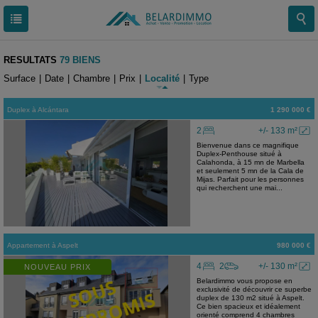
RESULTATS
79 BIENS
Surface
|
Date
|
Chambre
|
Prix
|
Localité
|
Type
Duplex
à
Alcántara
1 290 000 €
2
+/- 133 m²
Bienvenue dans ce magnifique
Duplex-Penthouse situé à
Calahonda, à 15 mn de Marbella
et seulement 5 mn de la Cala de
Mijas. Parfait pour les personnes
qui recherchent une mai...
Appartement
à
Aspelt
980 000 €
4
2
+/- 130 m²
NOUVEAU PRIX
Belardimmo vous propose en
exclusivité de découvrir ce superbe
duplex de 130 m2 situé à Aspelt.
Ce bien spacieux et idéalement
orienté comprend 4 chambres