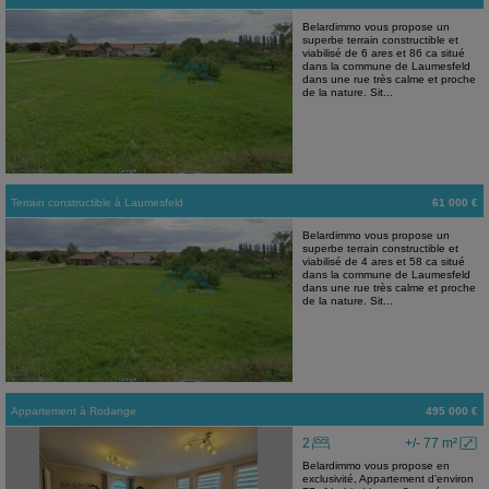
Belardimmo vous propose un
superbe terrain constructible et
viabilisé de 6 ares et 86 ca situé
dans la commune de Laumesfeld
dans une rue très calme et proche
de la nature. Sit...
Terrain constructible
à
Laumesfeld
61 000 €
Belardimmo vous propose un
superbe terrain constructible et
viabilisé de 4 ares et 58 ca situé
dans la commune de Laumesfeld
dans une rue très calme et proche
de la nature. Sit...
Appartement
à
Rodange
495 000 €
2
+/- 77 m²
Belardimmo vous propose en
exclusivité, Appartement d’environ