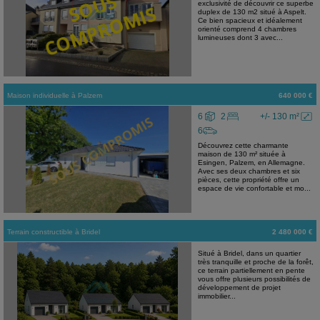
exclusivité de découvrir ce superbe
duplex de 130 m2 situé à Aspelt.
Ce bien spacieux et idéalement
orienté comprend 4 chambres
lumineuses dont 3 avec...
Maison individuelle
à
Palzem
640 000 €
6
2
+/- 130 m²
6
Découvrez cette charmante
maison de 130 m² située à
Esingen, Palzem, en Allemagne.
Avec ses deux chambres et six
pièces, cette propriété offre un
espace de vie confortable et mo...
Terrain constructible
à
Bridel
2 480 000 €
Situé à Bridel, dans un quartier
très tranquille et proche de la forêt,
ce terrain partiellement en pente
vous offre plusieurs possibilités de
développement de projet
immobilier...