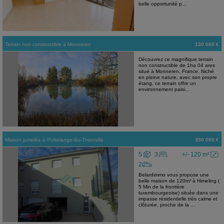
belle opportunité p...
Terrain non constructible
à
Monneren
130 000 €
Découvrez ce magnifique terrain
non constructible de 1ha 04 ares
situé à Monneren, France. Niché
en pleine nature, avec son propre
étang, ce terrain offre un
environnement paisi...
Maison jumelée
à
Puttelange-lès-Thionville
350 000 €
5
3
+/- 120 m²
2
Belardimmo vous propose une
belle maison de 120m² à Himeling (
5 Min de la frontière
luxembourgeoise) située dans une
impasse résidentielle très calme et
clôturée, proche de la ...