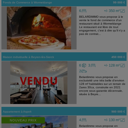
Fonds de Commerce
à
Wormeldange
99 000 €
6
+/- 350 m²
BELARDIMMO vous propose à le
vente le fond de commerce d'un
restaurant situé à Wormeldange
Le restaurant est libre de tout
engagement, c'est à dire qu'il n'y a
pas de contrat...
Maison individuelle
à
Beyren-lès-Sierck
450 000 €
6
3
+/- 128 m²
2
Belardimmo vous propose en
exclusivité une très belle d’environ
128 m² habitables sur un terrain de
2ares 30ca, construite en 2021
encore sous garantie décennale,
située à Beyre...
Appartement
à
Aspelt
980 000 €
4
+/- 130 m²
NOUVEAU PRIX
Belardimmo vous propose en