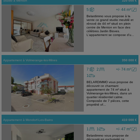
Studio
à
Menton
320 000 €
5
+/- 44 m²
Belardimmo vous propose à la
vente ce grand studio meublé et
rénové de 44 m² situé en plein
centre de Menton en face des
célèbres Jardin Bioves.
L'appartement se compose d'u...
Appartement
à
Volmerange-les-Mines
350 000 €
7
2
+/- 74 m²
1
BELARDIMMO vous propose de
découvrir ce charmant
appartement de 74 m² situé à
Volmerange-les-Mines, dans un
quartier résidentiel calme.
Composée de 7 pièces, cette
propriété of...
Appartement
à
Mondorf-Les-Bains
410 000 €
1
1
+/- 47 m²
Belardimmo vous propose de
découvrir en exclusivité ce