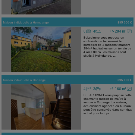
Maison individuelle
à
Helmdange
895 000 €
8
4
+/- 284 m²
Belardimmo vous propose en
exclusivité un bel ensemble
immobilier de 2 maisons totalisant
284m² habitables sur un terrain de
4 ares 89 ca, les maisons sont
situés à Helmdange. ...
Maison individuelle
à
Rodange
695 000 €
4
3
+/- 160 m²
BELARDIMMO vous propose cette
charmante maison de maître à
vendre à Rodange. La maison,
actuellement agencée en bureaux,
peut être conservée dans son état
actuel pour tout pr...