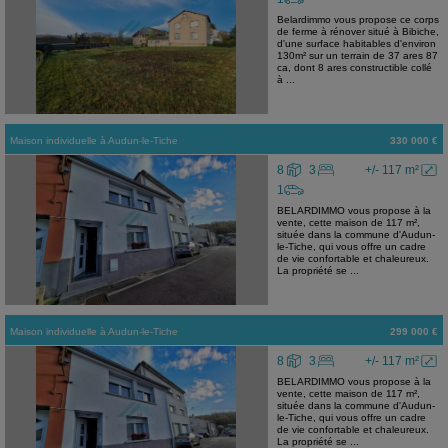
Belardimmo vous propose ce corps
de ferme à rénover situé à Bibiche,
d'une surface habitables d'environ
130m² sur un terrain de 37 ares 87
ca, dont 8 ares constructible collé
à ...
Maison individuelle
à
Audun-le-Tiche
330 000 €
8
3
+/- 117 m²
1
BELARDIMMO vous propose à la
vente, cette maison de 117 m²,
située dans la commune d'Audun-
le-Tiche, qui vous offre un cadre
de vie confortable et chaleureux.
La propriété se ...
Maison individuelle
à
Audun-le-Tiche
299 000 €
8
3
+/- 117 m²
BELARDIMMO vous propose à la
vente, cette maison de 117 m²,
située dans la commune d'Audun-
le-Tiche, qui vous offre un cadre
de vie confortable et chaleureux.
La propriété se ...