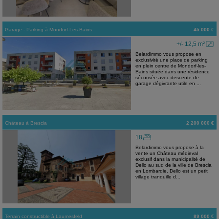
Garage - Parking
à
Mondorf-Les-Bains
45 000 €
+/- 12,5 m²
Belardimmo vous propose en
exclusivité une place de parking
en plein centre de Mondorf-les-
Bains située dans une résidence
sécurisée avec descente de
garage dégivrante utile en ...
Château
à
Brescia
2 200 000 €
18
Belardimmo vous propose à la
vente un Château médieval
exclusif dans la municipalité de
Dello au sud de la ville de Brescia
en Lombardie. Dello est un petit
village tranquille d...
Terrain constructible
à
Laumesfeld
89 000 €