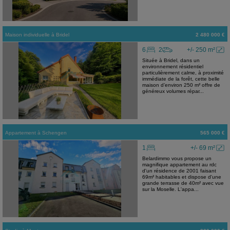
Maison individuelle
à
Bridel
2 480 000 €
6
2
+/- 250 m²
Située à Bridel, dans un
environnement résidentiel
particulièrement calme, à proximité
immédiate de la forêt, cette belle
maison d’environ 250 m² offre de
généreux volumes répar...
Appartement
à
Schengen
565 000 €
1
+/- 69 m²
Belardimmo vous propose un
magnifique appartement au rdc
d'un résidence de 2001 faisant
69m² habitables et dispose d'une
grande terrasse de 40m² avec vue
sur la Moselle. L'appa...