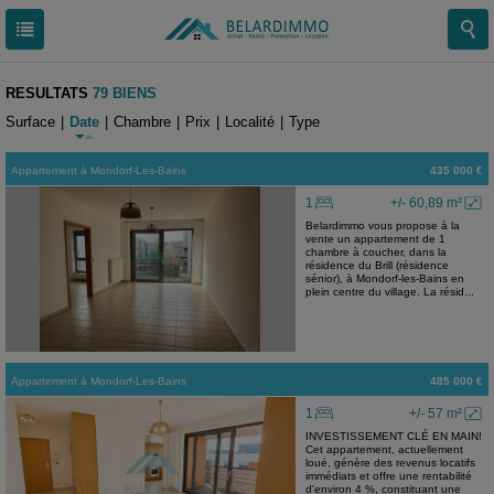
RESULTATS
79 BIENS
Surface
|
Date
|
Chambre
|
Prix
|
Localité
|
Type
Appartement
à
Mondorf-Les-Bains
435 000 €
1
+/- 60,89 m²
Belardimmo vous propose à la
vente un appartement de 1
chambre à coucher, dans la
résidence du Brill (résidence
sénior), à Mondorf-les-Bains en
plein centre du village. La résid...
Appartement
à
Mondorf-Les-Bains
485 000 €
1
+/- 57 m²
INVESTISSEMENT CLÉ EN MAIN!
Cet appartement, actuellement
loué, génère des revenus locatifs
immédiats et offre une rentabilité
d'environ 4 %, constituant une