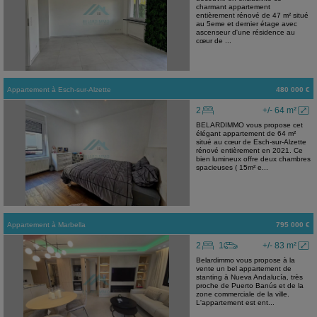
charmant appartement
entièrement rénové de 47 m² situé
au 5eme et dernier étage avec
ascenseur d'une résidence au
cœur de ...
Appartement
à
Esch-sur-Alzette
480 000 €
2
+/- 64 m²
BELARDIMMO vous propose cet
élégant appartement de 64 m²
situé au cœur de Esch-sur-Alzette
rénové entièrement en 2021. Ce
bien lumineux offre deux chambres
spacieuses ( 15m² e...
Appartement
à
Marbella
795 000 €
2
1
+/- 83 m²
Belardimmo vous propose à la
vente un bel appartement de
stanting à Nueva Andalucía, très
proche de Puerto Banús et de la
zone commerciale de la ville.
L'appartement est ent...