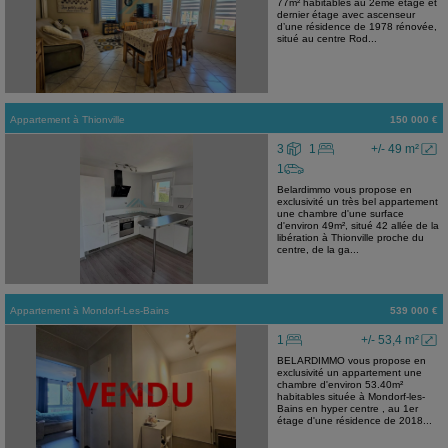
77m² habitables au 2eme étage et
dernier étage avec ascenseur
d’une résidence de 1978 rénovée,
situé au centre Rod...
Appartement
à
Thionville
150 000 €
3
1
+/- 49 m²
1
Belardimmo vous propose en
exclusivité un très bel appartement
une chambre d'une surface
d'environ 49m², situé 42 allée de la
libération à Thionville proche du
centre, de la ga...
Appartement
à
Mondorf-Les-Bains
539 000 €
1
+/- 53,4 m²
BELARDIMMO vous propose en
exclusivité un appartement une
chambre d'environ 53.40m²
habitables située à Mondorf-les-
Bains en hyper centre , au 1er
étage d'une résidence de 2018...