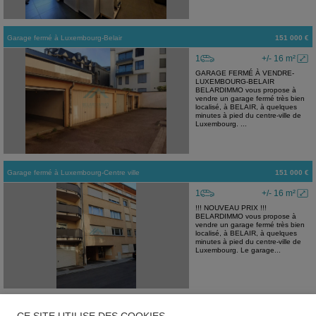
Garage fermé
à
Luxembourg-Belair
151 000 €
1
+/- 16 m²
GARAGE FERMÉ À VENDRE-
LUXEMBOURG-BELAIR
BELARDIMMO vous propose à
vendre un garage fermé très bien
localisé, à BELAIR, à quelques
minutes à pied du centre-ville de
Luxembourg. ...
Garage fermé
à
Luxembourg-Centre ville
151 000 €
1
+/- 16 m²
!!! NOUVEAU PRIX !!!
BELARDIMMO vous propose à
vendre un garage fermé très bien
localisé, à BELAIR, à quelques
minutes à pied du centre-ville de
Luxembourg. Le garage...
Appartement
à
Rumelange
420 000 €