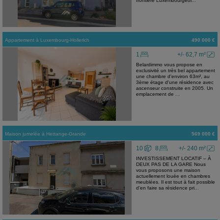
frontière Luxembourgeoi...
Appartement
à
Luxembourg-Hollerich
490 000 €
1
+/- 62,7 m²
Belardimmo vous propose en
exclusivité un très bel appartement
une chambre d'environ 63m², au
3ème étage d'une résidence avec
ascenseur construite en 2005. Un
emplacement de ...
Maison jumelée
à
Hettange-Grande
569 000 €
10
8
+/- 240 m²
INVESTISSEMENT LOCATIF – À
DEUX PAS DE LA GARE Nous
vous proposons une maison
actuellement louée en chambres
meublées. Il est tout à fait possible
d’en faire sa résidence pri...