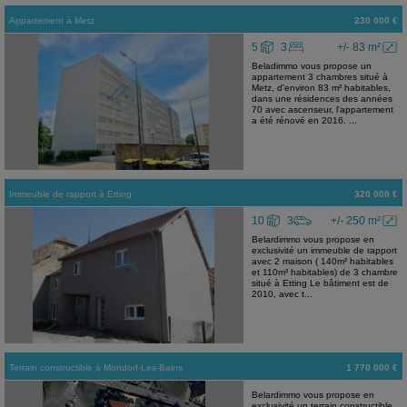
Appartement
à
Metz
230 000 €
5
3
+/- 83 m²
Beladimmo vous propose un
appartement 3 chambres situé à
Metz, d'environ 83 m² habitables,
dans une résidences des années
70 avec ascenseur, l'appartement
a été rénové en 2016. ...
Immeuble de rapport
à
Etting
320 000 €
10
3
+/- 250 m²
Belardimmo vous propose en
exclusivité un immeuble de rapport
avec 2 maison ( 140m² habitables
et 110m² habitables) de 3 chambre
situé à Etting Le bâtiment est de
2010, avec t...
Terrain constructible
à
Mondorf-Les-Bains
1 770 000 €
Belardimmo vous propose en
exclusivité un terrain constructible