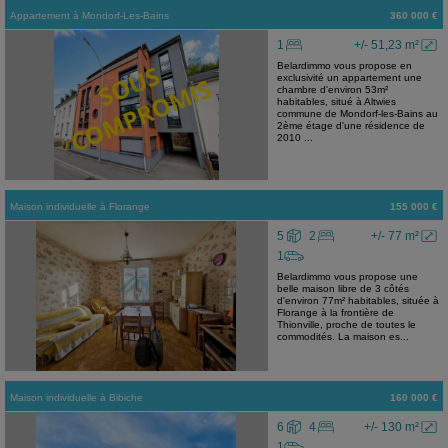
Appartement
à
Mondorf-Les-Bains
360 000 €
1
+/- 51,23 m²
Belardimmo vous propose en
exclusivité un appartement une
chambre d'environ 53m²
habitables, situé à Altwies
commune de Mondorf-les-Bains au
2ème étage d'une résidence de
2010 ...
Maison individuelle
à
Florange
155 000 €
5
2
+/- 77 m²
1
Belardimmo vous propose une
belle maison libre de 3 côtés
d'environ 77m² habitables, située à
Florange à la frontière de
Thionville, proche de toutes le
commodités. La maison es...
Maison individuelle
à
Bibiche
160 000 €
6
4
+/- 130 m²
1