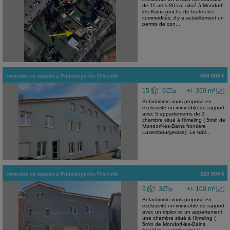
de 11 ares 80 ca, situé à Mondorf-
les-Bains proche de toutes les
commodités, il y a actuellement un
permis de con...
Immeuble de rapport
à
Puttelange-lès-Thionville
690 000 €
15
6
+/- 350 m²
Belardimmo vous propose en
exclusivité un immeuble de rapport
avec 5 appartements de 3
chambre situé à Himeling ( 5min de
Mondorf-les-Bains frontière
Luxembourgeoise). Le bâti...
Immeuble de rapport
à
Puttelange-lès-Thionville
320 000 €
5
3
+/- 100 m²
Belardimmo vous propose en
exclusivité un immeuble de rapport
avec un triplex et un appartement
une chambre situé à Himeling (
5min de Mondorf-les-Bains