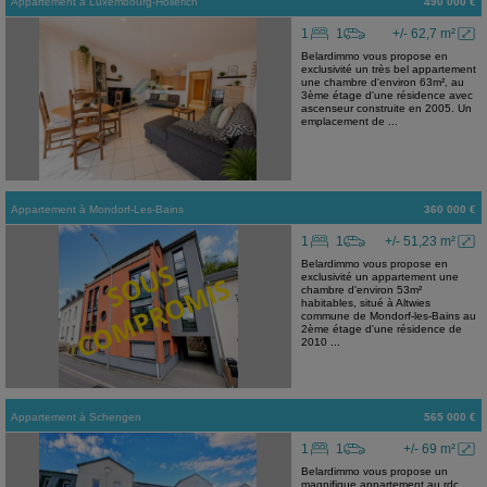
Appartement
à
Luxembourg-Hollerich
490 000 €
1
1
+/- 62,7 m²
Belardimmo vous propose en
exclusivité un très bel appartement
une chambre d'environ 63m², au
3ème étage d'une résidence avec
ascenseur construite en 2005. Un
emplacement de ...
Appartement
à
Mondorf-Les-Bains
360 000 €
1
1
+/- 51,23 m²
Belardimmo vous propose en
exclusivité un appartement une
chambre d'environ 53m²
habitables, situé à Altwies
commune de Mondorf-les-Bains au
2ème étage d'une résidence de
2010 ...
Appartement
à
Schengen
565 000 €
1
1
+/- 69 m²
Belardimmo vous propose un
magnifique appartement au rdc