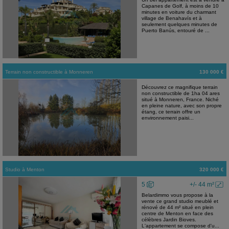
Capanes de Golf, à moins de 10
minutes en voiture du charmant
village de Benahavís et à
seulement quelques minutes de
Puerto Banús, entouré de ...
Terrain non constructible
à
Monneren
130 000 €
Découvrez ce magnifique terrain
non constructible de 1ha 04 ares
situé à Monneren, France. Niché
en pleine nature, avec son propre
étang, ce terrain offre un
environnement paisi...
Studio
à
Menton
320 000 €
5
+/- 44 m²
Belardimmo vous propose à la
vente ce grand studio meublé et
rénové de 44 m² situé en plein
centre de Menton en face des
célèbres Jardin Bioves.
L'appartement se compose d'u...