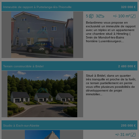
Immeuble de rapport
à
Puttelange-lès-Thionville
320 000 €
5
3
+/- 100 m²
Belardimmo vous propose en
exclusivité un immeuble de rapport
avec un triplex et un appartement
une chambre situé à Himeling (
5min de Mondorf-les-Bains
frontière Luxembourgeoi...
Terrain constructible
à
Bridel
2 480 000 €
Situé à Bridel, dans un quartier
très tranquille et proche de la forêt,
ce terrain partiellement en pente
vous offre plusieurs possibilités de
développement de projet
immobilier...
Studio
à
Esch-sur-Alzette
295 000 €
+/- 31 m²