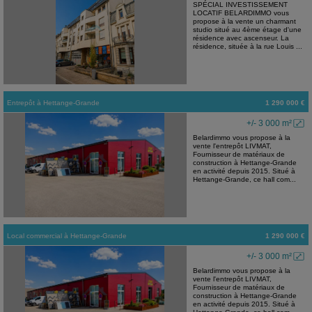
SPÉCIAL INVESTISSEMENT
LOCATIF BELARDIMMO vous
propose à la vente un charmant
studio situé au 4ème étage d'une
résidence avec ascenseur. La
résidence, située à la rue Louis ...
Entrepôt
à
Hettange-Grande
1 290 000 €
+/- 3 000 m²
Belardimmo vous propose à la
vente l'entrepôt LIVMAT,
Fournisseur de matériaux de
construction à Hettange-Grande
en activité depuis 2015. Situé à
Hettange-Grande, ce hall com...
Local commercial
à
Hettange-Grande
1 290 000 €
+/- 3 000 m²
Belardimmo vous propose à la
vente l'entrepôt LIVMAT,
Fournisseur de matériaux de
construction à Hettange-Grande
en activité depuis 2015. Situé à