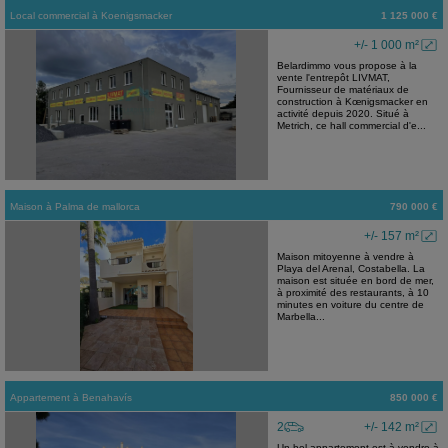
Local commercial
à
Koenigsmacker
1 125 000 €
+/- 1 000 m²
Belardimmo vous propose à la
vente l'entrepôt LIVMAT,
Fournisseur de matériaux de
construction à Kœnigsmacker en
activité depuis 2020. Situé à
Metrich, ce hall commercial d'e...
Maison
à
Palma de mallorca
790 000 €
+/- 157 m²
Maison mitoyenne à vendre à
Playa del Arenal, Costabella. La
maison est située en bord de mer,
à proximité des restaurants, à 10
minutes en voiture du centre de
Marbella...
Appartement
à
Benahavís
850 000 €
2
+/- 142 m²
Un bel appartement est à vendre à