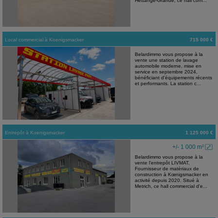
Hettange-Grande, ce hall com...
Local commercial
à
Koenigsmacker
715 000 €
Belardimmo vous propose à la
vente une station de lavage
automobile moderne, mise en
service en septembre 2024,
bénéficiant d'équipements récents
et performants. La station c...
Entrepôt
à
Koenigsmacker
1 125 000 €
+/- 1 000 m²
Belardimmo vous propose à la
vente l'entrepôt LIVMAT,
Fournisseur de matériaux de
construction à Kœnigsmacker en
activité depuis 2020. Situé à
Metrich, ce hall commercial d'e...