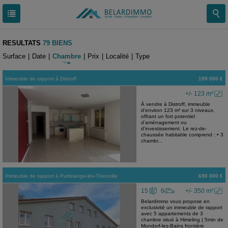
RESULTATS
79 BIENS
Surface
|
Date
|
Chambre
|
Prix
|
Localité
|
Type
Immeuble de rapport
à
Distroff
199 000 €
+/- 123 m²
À vendre à Distroff, immeuble
d’environ 123 m² sur 3 niveaux,
offrant un fort potentiel
d’aménagement ou
d’investissement. Le rez-de-
chaussée habitable comprend : • 3
chambr...
Immeuble de rapport
à
Puttelange-lès-Thionville
690 000 €
15
6
+/- 350 m²
Belardimmo vous propose en
exclusivité un immeuble de rapport
avec 5 appartements de 3
chambre situé à Himeling ( 5min de
Mondorf-les-Bains frontière