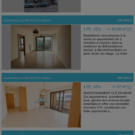
Appartement
à
Mondorf-Les-Bains
435 000 €
1
1
+/- 60,89 m²
Belardimmo vous propose à la
vente un appartement de 1
chambre à coucher, dans la
résidence du Brill (résidence
sénior), à Mondorf-les-Bains en
plein centre du village. La résid...
Appartement
à
Mondorf-Les-Bains
485 000 €
1
1
+/- 57 m²
INVESTISSEMENT CLÉ EN MAIN!
Cet appartement, actuellement
loué, génère des revenus locatifs
immédiats et offre une rentabilité
d'environ 4 %, constituant une
belle opportunité p...