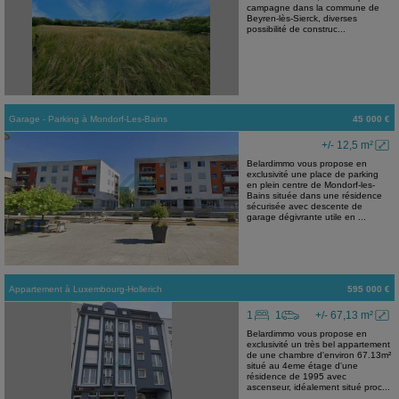
campagne dans la commune de
Beyren-lès-Sierck, diverses
possibilité de construc...
Garage - Parking
à
Mondorf-Les-Bains
45 000 €
+/- 12,5 m²
Belardimmo vous propose en
exclusivité une place de parking
en plein centre de Mondorf-les-
Bains située dans une résidence
sécurisée avec descente de
garage dégivrante utile en ...
Appartement
à
Luxembourg-Hollerich
595 000 €
1
1
+/- 67,13 m²
Belardimmo vous propose en
exclusivité un très bel appartement
de une chambre d'environ 67.13m²
situé au 4eme étage d'une
résidence de 1995 avec
ascenseur, idéalement situé proc...