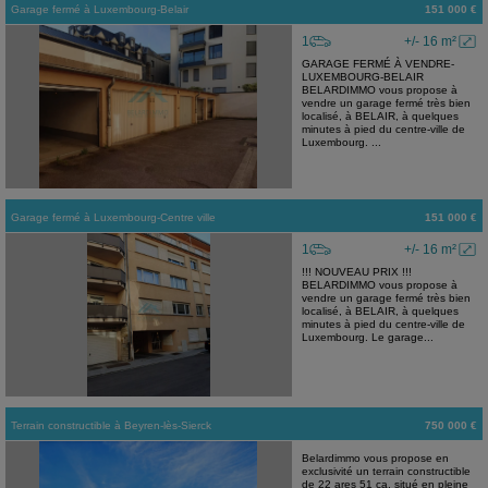
Garage fermé
à
Luxembourg-Belair
151 000 €
1
+/- 16 m²
GARAGE FERMÉ À VENDRE-
LUXEMBOURG-BELAIR
BELARDIMMO vous propose à
vendre un garage fermé très bien
localisé, à BELAIR, à quelques
minutes à pied du centre-ville de
Luxembourg. ...
Garage fermé
à
Luxembourg-Centre ville
151 000 €
1
+/- 16 m²
!!! NOUVEAU PRIX !!!
BELARDIMMO vous propose à
vendre un garage fermé très bien
localisé, à BELAIR, à quelques
minutes à pied du centre-ville de
Luxembourg. Le garage...
Terrain constructible
à
Beyren-lès-Sierck
750 000 €
Belardimmo vous propose en
exclusivité un terrain constructible
de 22 ares 51 ca, situé en pleine