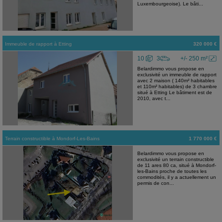
Luxembourgeoise). Le bâti...
Immeuble de rapport
à
Etting
320 000 €
10
3
+/- 250 m²
Belardimmo vous propose en
exclusivité un immeuble de rapport
avec 2 maison ( 140m² habitables
et 110m² habitables) de 3 chambre
situé à Etting Le bâtiment est de
2010, avec t...
Terrain constructible
à
Mondorf-Les-Bains
1 770 000 €
Belardimmo vous propose en
exclusivité un terrain constructible
de 11 ares 80 ca, situé à Mondorf-
les-Bains proche de toutes les
commodités, il y a actuellement un
permis de con...