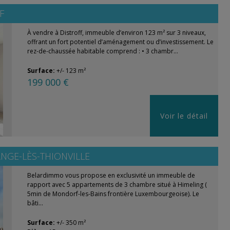
F
À vendre à Distroff, immeuble d’environ 123 m² sur 3 niveaux,
offrant un fort potentiel d’aménagement ou d’investissement. Le
rez-de-chaussée habitable comprend : • 3 chambr...
Surface:
+/- 123 m²
199 000 €
Voir le détail
NGE-LÈS-THIONVILLE
Belardimmo vous propose en exclusivité un immeuble de
rapport avec 5 appartements de 3 chambre situé à Himeling (
5min de Mondorf-les-Bains frontière Luxembourgeoise). Le
bâti...
Surface:
+/- 350 m²