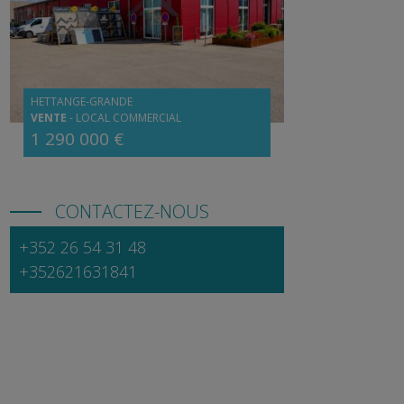
HETTANGE-GRANDE
VENTE
-
LOCAL COMMERCIAL
1 290 000 €
CONTACTEZ-NOUS
+352 26 54 31 48
+352621631841