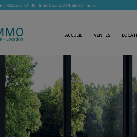
l.:
+352 26 54 31 48 |
Email:
contact@belardimmo.lu
ACCUEIL
VENTES
LOCAT