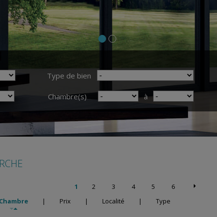
Type de bien
Chambre(s)
à
ERCHE
1
2
3
4
5
6
Chambre
|
Prix
|
Localité
|
Type