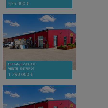
535 000 €
HETTANGE-GRANDE
VENTE
-
ENTREPÔT
1 290 000 €