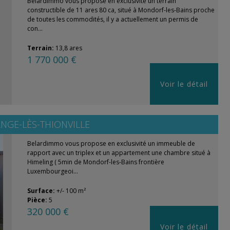
Belardimmo vous propose en exclusivité un terrain
constructible de 11 ares 80 ca, situé à Mondorf-les-Bains proche
de toutes les commodités, il y a actuellement un permis de
con...
Terrain:
13,8 ares
1 770 000 €
Voir le détail
NGE-LÈS-THIONVILLE
Belardimmo vous propose en exclusivité un immeuble de
rapport avec un triplex et un appartement une chambre situé à
Himeling ( 5min de Mondorf-les-Bains frontière
Luxembourgeoi...
Surface:
+/- 100 m²
Pièce:
5
320 000 €
Voir le détail