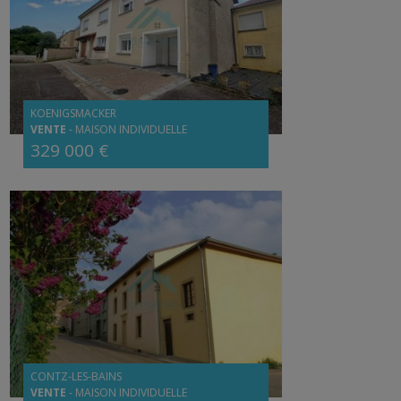
KOENIGSMACKER
VENTE
-
MAISON INDIVIDUELLE
329 000 €
CONTZ-LES-BAINS
VENTE
-
MAISON INDIVIDUELLE