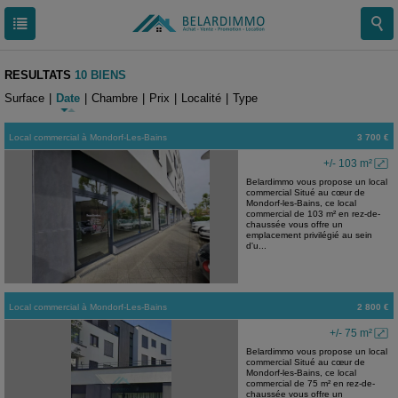
RESULTATS
10 BIENS
Surface
|
Date
|
Chambre
|
Prix
|
Localité
|
Type
Local commercial
à
Mondorf-Les-Bains
3 700 €
+/- 103 m²
Belardimmo vous propose un local
commercial Situé au cœur de
Mondorf-les-Bains, ce local
commercial de 103 m² en rez-de-
chaussée vous offre un
emplacement privilégié au sein
d'u...
Local commercial
à
Mondorf-Les-Bains
2 800 €
+/- 75 m²
Belardimmo vous propose un local
commercial Situé au cœur de
Mondorf-les-Bains, ce local
commercial de 75 m² en rez-de-
chaussée vous offre un