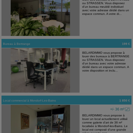
ou STRASSEN. Vous disposez
d'un bureau meublé individuel
avec votre adresse dédié dans un
espace commun. A votre di...
Bureau
à
Bertrange
199 €
BELARDIMMO vous propose à
louer des bureaux à BERTRANGE
ou STRASSEN. Vous disposez
d'un bureau avec votre adresse
dédié dans un espace commun. A
votre disposition et inclu...
Local commercial
à
Mondorf-Les-Bains
1 850 €
+/- 36 m²
BELARDIMMO vous propose à
louer un local actuellement utilisé
comme galerie d'art de 36 m²
localisée à Mondorf-les-Bains. Le
local est composé d'une grande