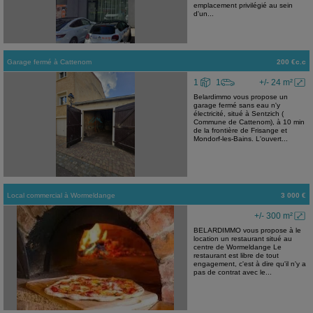
emplacement privilégié au sein
d'un...
Garage fermé
à
Cattenom
200 €c.c
1
1
+/- 24 m²
Belardimmo vous propose un
garage fermé sans eau n'y
électricité, situé à Sentzich (
Commune de Cattenom), à 10 min
de la frontière de Frisange et
Mondorf-les-Bains. L'ouvert...
Local commercial
à
Wormeldange
3 000 €
+/- 300 m²
BELARDIMMO vous propose à le
location un restaurant situé au
centre de Wormeldange Le
restaurant est libre de tout
engagement, c'est à dire qu'il n'y a
pas de contrat avec le...