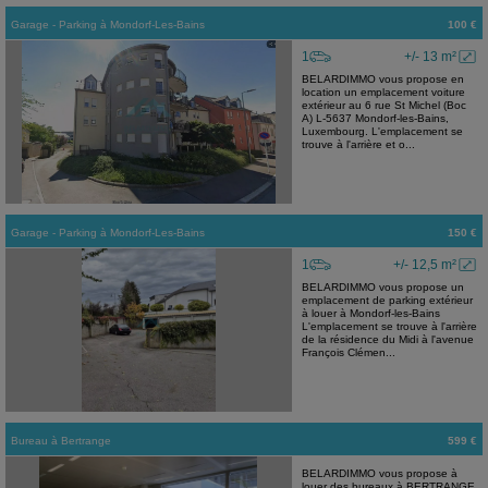
Garage - Parking
à
Mondorf-Les-Bains
100 €
1
+/- 13 m²
BELARDIMMO vous propose en
location un emplacement voiture
extérieur au 6 rue St Michel (Boc
A) L-5637 Mondorf-les-Bains,
Luxembourg. L'emplacement se
trouve à l'arrière et o...
Garage - Parking
à
Mondorf-Les-Bains
150 €
1
+/- 12,5 m²
BELARDIMMO vous propose un
emplacement de parking extérieur
à louer à Mondorf-les-Bains
L'emplacement se trouve à l'arrière
de la résidence du Midi à l'avenue
François Clémen...
Bureau
à
Bertrange
599 €
BELARDIMMO vous propose à
louer des bureaux à BERTRANGE