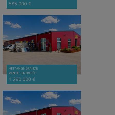
535 000 €
HETTANGE-GRANDE
VENTE
-
ENTREPÔT
1 290 000 €