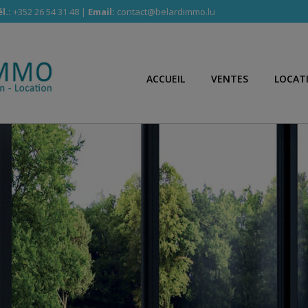
l.:
+352 26 54 31 48 |
Email:
contact@belardimmo.lu
ACCUEIL
VENTES
LOCAT