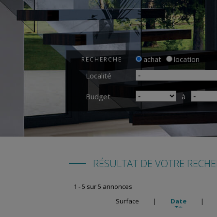
achat
location
RECHERCHE
Localité
Budget
à
RÉSULTAT DE VOTRE RECH
1 - 5 sur 5 annonces
Surface
|
Date
|