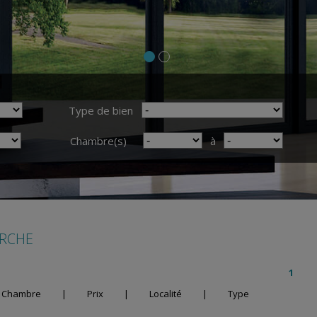
Type de bien
Chambre(s)
à
ERCHE
1
Chambre
|
Prix
|
Localité
|
Type