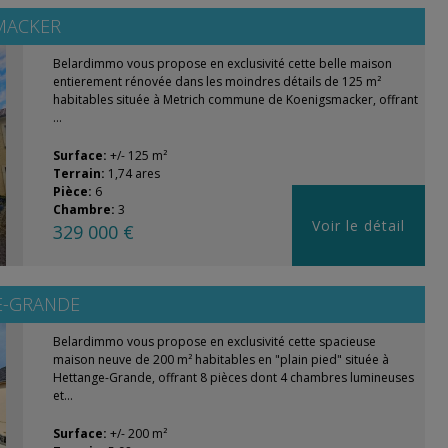
MACKER
Belardimmo vous propose en exclusivité cette belle maison
entierement rénovée dans les moindres détails de 125 m²
habitables située à Metrich commune de Koenigsmacker, offrant
...
Surface:
+/- 125 m²
Terrain:
1,74 ares
Pièce:
6
Chambre:
3
Voir le détail
329 000 €
E-GRANDE
Belardimmo vous propose en exclusivité cette spacieuse
maison neuve de 200 m² habitables en "plain pied" située à
Hettange-Grande, offrant 8 pièces dont 4 chambres lumineuses
et...
Surface:
+/- 200 m²