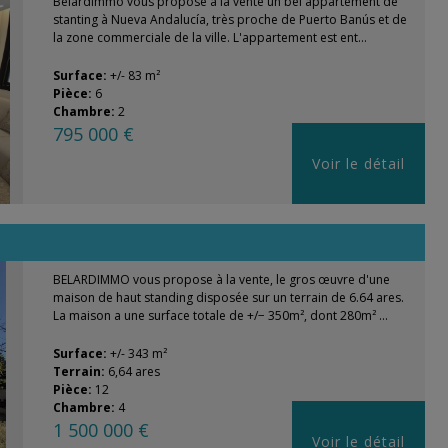
Belardimmo vous propose à la vente un bel appartement de
stanting à Nueva Andalucía, très proche de Puerto Banús et de
la zone commerciale de la ville. L'appartement est ent...
Surface:
+/- 83 m²
Pièce:
6
Chambre:
2
795 000 €
Voir le détail
BELARDIMMO vous propose à la vente, le gros œuvre d'une
maison de haut standing disposée sur un terrain de 6.64 ares.
La maison a une surface totale de +/− 350m², dont 280m² ...
Surface:
+/- 343 m²
Terrain:
6,64 ares
Pièce:
12
Chambre:
4
1 500 000 €
Voir le détail