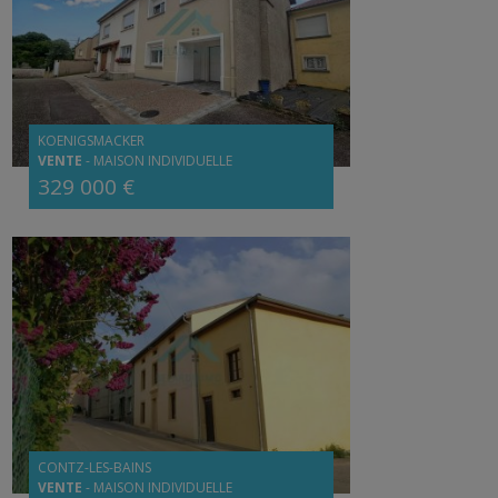
KOENIGSMACKER
VENTE
-
MAISON INDIVIDUELLE
329 000 €
CONTZ-LES-BAINS
VENTE
-
MAISON INDIVIDUELLE