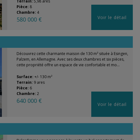
Terrain:
5,98 ares
Pièce:
8
Chambre:
4
Voir le détail
580 000 €
Découvrez cette charmante maison de 130 m² située à Esingen,
Palzem, en Allemagne. Avec ses deux chambres et six pièces,
cette propriété offre un espace de vie confortable et mo...
Surface:
+/- 130 m²
Terrain:
9 ares
Pièce:
6
Chambre:
2
640 000 €
Voir le détail