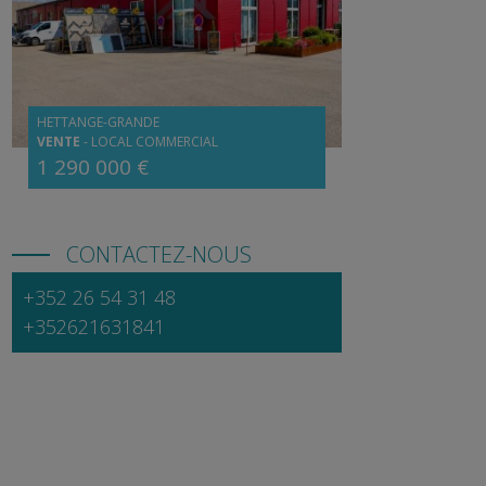
HETTANGE-GRANDE
VENTE
-
LOCAL COMMERCIAL
1 290 000 €
CONTACTEZ-NOUS
+352 26 54 31 48
+352621631841