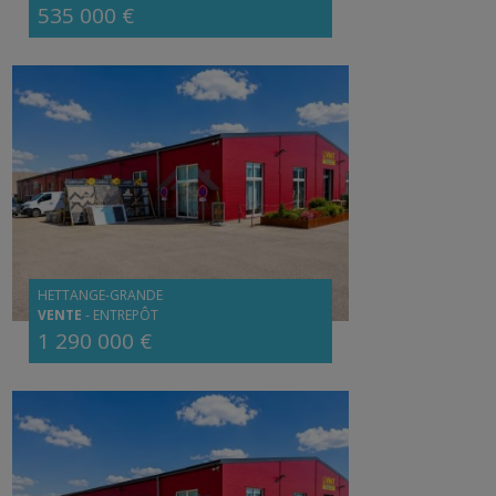
535 000 €
HETTANGE-GRANDE
VENTE
-
ENTREPÔT
1 290 000 €