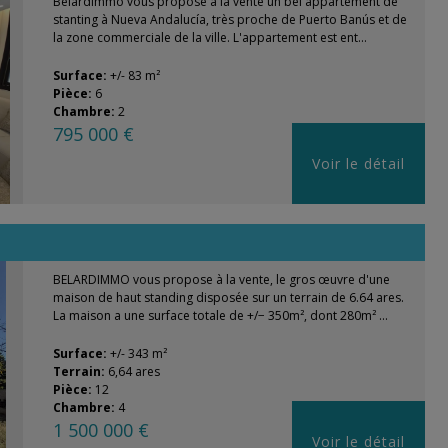
Belardimmo vous propose à la vente un bel appartement de
stanting à Nueva Andalucía, très proche de Puerto Banús et de
la zone commerciale de la ville. L'appartement est ent...
Surface:
+/- 83 m²
Pièce:
6
Chambre:
2
795 000 €
Voir le détail
BELARDIMMO vous propose à la vente, le gros œuvre d'une
maison de haut standing disposée sur un terrain de 6.64 ares.
La maison a une surface totale de +/− 350m², dont 280m² ...
Surface:
+/- 343 m²
Terrain:
6,64 ares
Pièce:
12
Chambre:
4
1 500 000 €
Voir le détail