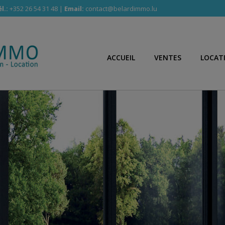
l.:
+352 26 54 31 48 |
Email:
contact@belardimmo.lu
ACCUEIL
VENTES
LOCAT