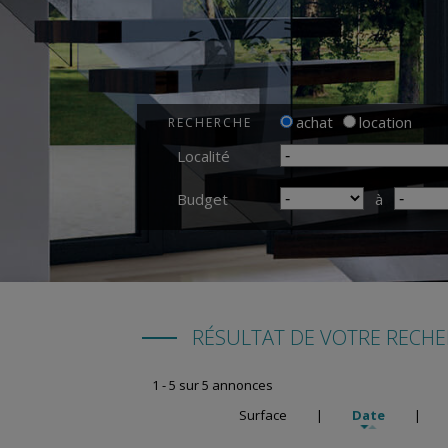
achat
location
RECHERCHE
Localité
Budget
à
RÉSULTAT DE VOTRE RECH
1 - 5 sur 5 annonces
Surface
|
Date
|