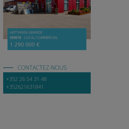
HETTANGE-GRANDE
VENTE
-
LOCAL COMMERCIAL
1 290 000 €
CONTACTEZ-NOUS
+352 26 54 31 48
+352621631841