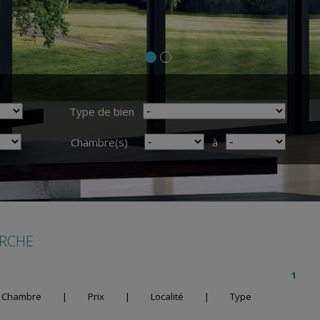
Type de bien
Chambre(s)
à
ERCHE
1
Chambre
|
Prix
|
Localité
|
Type