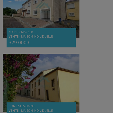
KOENIGSMACKER
VENTE
-
MAISON INDIVIDUELLE
329 000 €
CONTZ-LES-BAINS
VENTE
-
MAISON INDIVIDUELLE