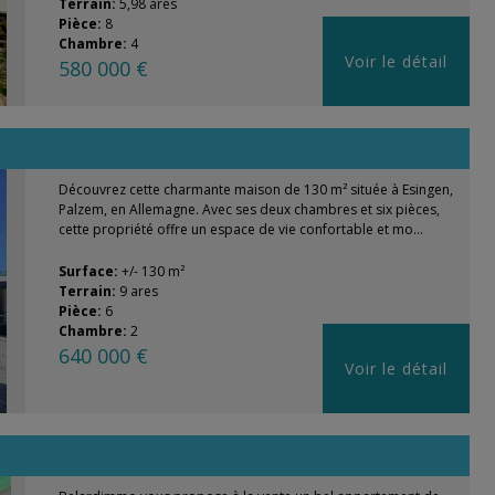
Terrain:
5,98 ares
Pièce:
8
Chambre:
4
Voir le détail
580 000 €
Découvrez cette charmante maison de 130 m² située à Esingen,
Palzem, en Allemagne. Avec ses deux chambres et six pièces,
cette propriété offre un espace de vie confortable et mo...
Surface:
+/- 130 m²
Terrain:
9 ares
Pièce:
6
Chambre:
2
640 000 €
Voir le détail