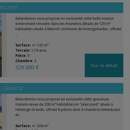
MACKER
Belardimmo vous propose en exclusivité cette belle maison
entierement rénovée dans les moindres détails de 125 m²
habitables située à Metrich commune de Koenigsmacker, offrant
...
Surface:
+/- 125 m²
Terrain:
1,74 ares
Pièce:
6
Chambre:
3
Voir le détail
329 000 €
E-GRANDE
Belardimmo vous propose en exclusivité cette spacieuse
maison neuve de 200 m² habitables en "plain pied" située à
Hettange-Grande, offrant 8 pièces dont 4 chambres lumineuses
et...
Surface:
+/- 200 m²