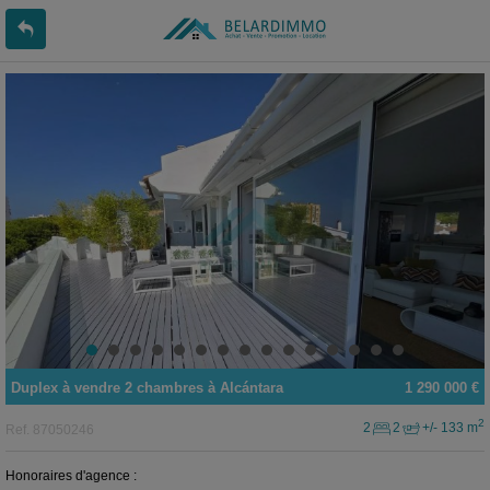
Duplex
à vendre
2 chambres à
Alcántara
1 290 000 €
2
2
2
+/- 133 m
Ref.
87050246
Honoraires d'agence :