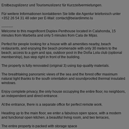
Erstbezugslizenz und Tourismuslizenz für Kurzzeitvermietungen.
Für weitere Informationen kontaktieren Sie bitte die Agentur telefonisch unter
+352 26 54 31 48 oder per E-Mail: contact@belardimmo.lu
----------
Welcome to this magnificent Duplex-Penthouse located in Calahonda, 15
minutes from Marbella and only 5 minutes from Cala de Mijas.
Perfect for people looking for a house with all amenities nearby, beach
restaurants, and enjoying the beach promenade with only 30 meters to the
beach, access to a gym and spa, outdoor pool in the Doña Lola club (optional
membership), bus stop right in front of the building.
The property is fully renovated (original 3) using top-quality materials.
The breathtaking panoramic views of the sea and the forest offer maximum
natural light thanks to the south orientation and soundproofed thermal insulated
windows.
Enjoy complete privacy, the only house occupying the entire floor, no neighbors,
an independent and direct entrance.
At the entrance, there is a separate office for perfect remote work.
Heading up to the main floor, we enter a fabulous open space, with a modern
and functional open kitchen, a beautiful living room, and two terraces,
The entire property is packed with storage space