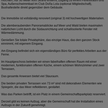
möchten, nur 30 Meter vom Strand entfernt, Zugang zu einem Fitnessraum und
Spa, Außenschwimmbad im Club Doña Lola (optional Mitgliedschaft),
Bushaltestelle direkt gegenüber dem Gebäude.
Die Immobilie ist vollständig renoviert (original 3) mit hochwertigen Materialien.
Die atemberaubenden Panoramablicke auf Meer und Wald bieten maximalen
natürlichen Licht durch die Südausrichtung und schallisolierte Fenster mit
Wärmedämmung.
Genießen Sie totale Privatsphäre, das einzige Haus, das den ganzen Stock
einnimmt, mit eigenem Eingang.
Am Eingang befindet sich ein eigenständiges Büro für perfektes Arbeiten aus der
Ferne.
Im Hauptgeschoss betreten wir einen fabelhaften offenen Raum mit einer
modernen, funktionalen offenen Küche, einem schönen Wohnzimmer und zwei
Terrassen,
Das gesamte Anwesen bietet viel Stauraum.
Die beiden privaten Terrassen von 73 m² sind mit dekorativen Elementen wie
Spiegeln, die das Meer reflektieren, gestaltet.
Was das Parken betrifft, ist ein Platz in einem Gemeinschaftsparkplatz reserviert.
Derzeit gibt es keinen Aufzug, aber die Gemeinschaft hat die Installation eines
Aufzugs in der Zukunft genehmigt.