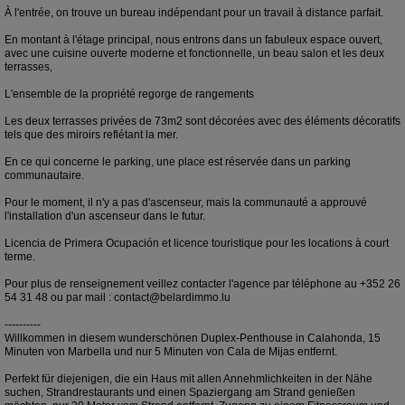
À l'entrée, on trouve un bureau indépendant pour un travail à distance parfait.
En montant à l'étage principal, nous entrons dans un fabuleux espace ouvert,
avec une cuisine ouverte moderne et fonctionnelle, un beau salon et les deux
terrasses,
L'ensemble de la propriété regorge de rangements
Les deux terrasses privées de 73m2 sont décorées avec des éléments décoratifs
tels que des miroirs reflétant la mer.
En ce qui concerne le parking, une place est réservée dans un parking
communautaire.
Pour le moment, il n'y a pas d'ascenseur, mais la communauté a approuvé
l'installation d'un ascenseur dans le futur.
Licencia de Primera Ocupación et licence touristique pour les locations à court
terme.
Pour plus de renseignement veillez contacter l'agence par téléphone au +352 26
54 31 48 ou par mail : contact@belardimmo.lu
----------
Willkommen in diesem wunderschönen Duplex-Penthouse in Calahonda, 15
Minuten von Marbella und nur 5 Minuten von Cala de Mijas entfernt.
Perfekt für diejenigen, die ein Haus mit allen Annehmlichkeiten in der Nähe
suchen, Strandrestaurants und einen Spaziergang am Strand genießen