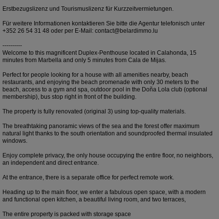
Erstbezugslizenz und Tourismuslizenz für Kurzzeitvermietungen.
Für weitere Informationen kontaktieren Sie bitte die Agentur telefonisch unter
+352 26 54 31 48 oder per E-Mail: contact@belardimmo.lu
----------
Welcome to this magnificent Duplex-Penthouse located in Calahonda, 15
minutes from Marbella and only 5 minutes from Cala de Mijas.
Perfect for people looking for a house with all amenities nearby, beach
restaurants, and enjoying the beach promenade with only 30 meters to the
beach, access to a gym and spa, outdoor pool in the Doña Lola club (optional
membership), bus stop right in front of the building.
The property is fully renovated (original 3) using top-quality materials.
The breathtaking panoramic views of the sea and the forest offer maximum
natural light thanks to the south orientation and soundproofed thermal insulated
windows.
Enjoy complete privacy, the only house occupying the entire floor, no neighbors,
an independent and direct entrance.
At the entrance, there is a separate office for perfect remote work.
Heading up to the main floor, we enter a fabulous open space, with a modern
and functional open kitchen, a beautiful living room, and two terraces,
The entire property is packed with storage space