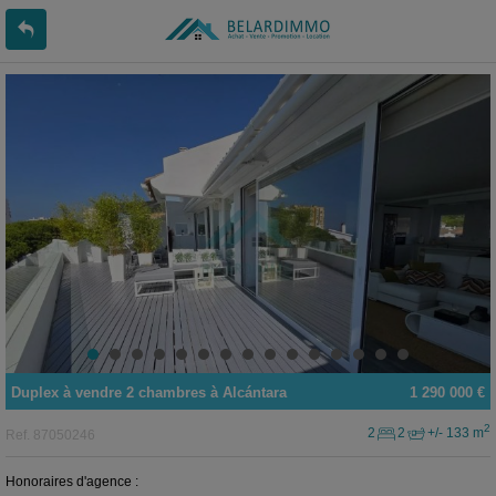
Duplex
à vendre
2 chambres à
Alcántara
1 290 000 €
2
2
2
+/- 133 m
Ref.
87050246
Honoraires d'agence :