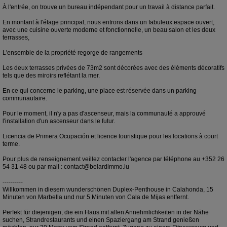
À l'entrée, on trouve un bureau indépendant pour un travail à distance parfait.
En montant à l'étage principal, nous entrons dans un fabuleux espace ouvert,
avec une cuisine ouverte moderne et fonctionnelle, un beau salon et les deux
terrasses,
L'ensemble de la propriété regorge de rangements
Les deux terrasses privées de 73m2 sont décorées avec des éléments décoratifs
tels que des miroirs reflétant la mer.
En ce qui concerne le parking, une place est réservée dans un parking
communautaire.
Pour le moment, il n'y a pas d'ascenseur, mais la communauté a approuvé
l'installation d'un ascenseur dans le futur.
Licencia de Primera Ocupación et licence touristique pour les locations à court
terme.
Pour plus de renseignement veillez contacter l'agence par téléphone au +352 26
54 31 48 ou par mail : contact@belardimmo.lu
----------
Willkommen in diesem wunderschönen Duplex-Penthouse in Calahonda, 15
Minuten von Marbella und nur 5 Minuten von Cala de Mijas entfernt.
Perfekt für diejenigen, die ein Haus mit allen Annehmlichkeiten in der Nähe
suchen, Strandrestaurants und einen Spaziergang am Strand genießen