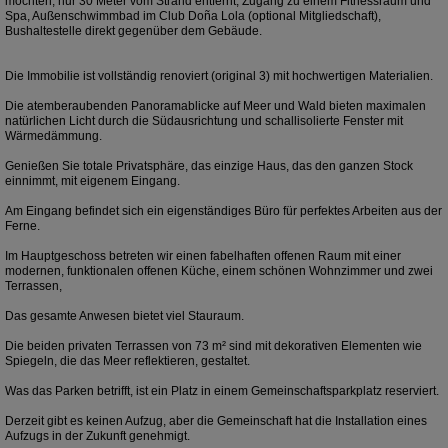
möchten, nur 30 Meter vom Strand entfernt, Zugang zu einem Fitnessraum und
Spa, Außenschwimmbad im Club Doña Lola (optional Mitgliedschaft),
Bushaltestelle direkt gegenüber dem Gebäude.
Die Immobilie ist vollständig renoviert (original 3) mit hochwertigen Materialien.
Die atemberaubenden Panoramablicke auf Meer und Wald bieten maximalen
natürlichen Licht durch die Südausrichtung und schallisolierte Fenster mit
Wärmedämmung.
Genießen Sie totale Privatsphäre, das einzige Haus, das den ganzen Stock
einnimmt, mit eigenem Eingang.
Am Eingang befindet sich ein eigenständiges Büro für perfektes Arbeiten aus der
Ferne.
Im Hauptgeschoss betreten wir einen fabelhaften offenen Raum mit einer
modernen, funktionalen offenen Küche, einem schönen Wohnzimmer und zwei
Terrassen,
Das gesamte Anwesen bietet viel Stauraum.
Die beiden privaten Terrassen von 73 m² sind mit dekorativen Elementen wie
Spiegeln, die das Meer reflektieren, gestaltet.
Was das Parken betrifft, ist ein Platz in einem Gemeinschaftsparkplatz reserviert.
Derzeit gibt es keinen Aufzug, aber die Gemeinschaft hat die Installation eines
Aufzugs in der Zukunft genehmigt.