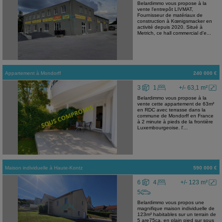
Belardimmo vous propose à la
vente l'entrepôt LIVMAT,
Fournisseur de matériaux de
construction à Kœnigsmacker en
activité depuis 2020. Situé à
Metrich, ce hall commercial d'e...
Appartement
à
Mondorff
240 000 €
3
1
+/- 63,1 m²
Belardimmo vous propose à la
vente cette appartement de 63m²
en RDC avec terrasse dans la
commune de Mondorff en France
à 2 minute à pieds de la frontière
Luxembourgeoise. l'...
Maison individuelle
à
Haute-Kontz
590 000 €
6
4
+/- 123 m²
5
Belardimmo vous propos une
magnifique maison individuelle de
123m² habitables sur un terrain de
5 are75ca, en plain pied sur sous