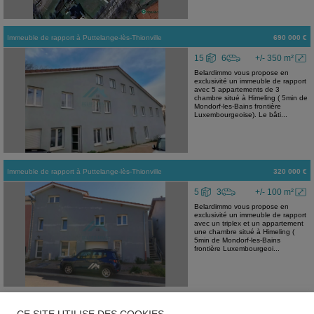
Immeuble de rapport
à
Puttelange-lès-Thionville
690 000 €
15
6
+/- 350 m²
Belardimmo vous propose en
exclusivité un immeuble de rapport
avec 5 appartements de 3
chambre situé à Himeling ( 5min de
Mondorf-les-Bains frontière
Luxembourgeoise). Le bâti...
Immeuble de rapport
à
Puttelange-lès-Thionville
320 000 €
5
3
+/- 100 m²
Belardimmo vous propose en
exclusivité un immeuble de rapport
avec un triplex et un appartement
une chambre situé à Himeling (
5min de Mondorf-les-Bains
frontière Luxembourgeoi...
Appartement
à
Luxembourg-Hollerich
490 000 €