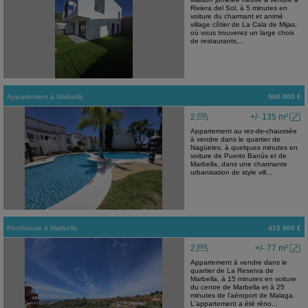
Riviera del Sol, à 5 minutes en
voiture du charmant et animé
village côtier de La Cala de Mijas,
où vous trouverez un large choix
de restaurants,...
Appartement
à
Marbella
560 000 €
2
+/- 135 m²
Appartement au rez-de-chaussée
à vendre dans le quartier de
Nagüeles, à quelques minutes en
voiture de Puerto Banús et de
Marbella, dans une charmante
urbanisation de style vill...
Penthouse
à
Marbella
410 000 €
2
+/- 77 m²
Appartement à vendre dans le
quartier de La Reserva de
Marbella, à 15 minutes en voiture
du centre de Marbella et à 25
minutes de l'aéroport de Malaga.
L'appartement a été réno...