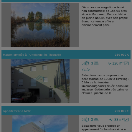
Découvrez ce magnifique terrain
non constructible de 1ha 04 ares
situé à Monneren, France. Niché
en pleine nature, avec son propre
étang, ce terrain offre un
environnement paisi...
Maison jumelée
à
Puttelange-lès-Thionville
350 000 €
5
3
+/- 120 m²
2
Belardimmo vous propose une
belle maison de 120m² à Himeling (
5 Min de la frontière
luxembourgeoise) située dans une
impasse résidentielle très calme et
clôturée, proche de la ...
Appartement
à
Metz
230 000 €
5
3
+/- 83 m²
Beladimmo vous propose un
appartement 3 chambres situé à