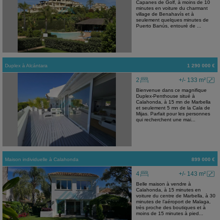
Capanes de Golf, à moins de 10
minutes en voiture du charmant
village de Benahavís et à
seulement quelques minutes de
Puerto Banús, entouré de ...
Duplex
à
Alcántara
1 290 000 €
2
+/- 133 m²
Bienvenue dans ce magnifique
Duplex-Penthouse situé à
Calahonda, à 15 mn de Marbella
et seulement 5 mn de la Cala de
Mijas. Parfait pour les personnes
qui recherchent une mai...
Maison individuelle
à
Calahonda
899 000 €
4
+/- 143 m²
Belle maison à vendre à
Calahonda, à 15 minutes en
voiture du centre de Marbella, à 30
minutes de l’aéroport de Malaga,
très proche des boutiques et à
moins de 15 minutes à pied...