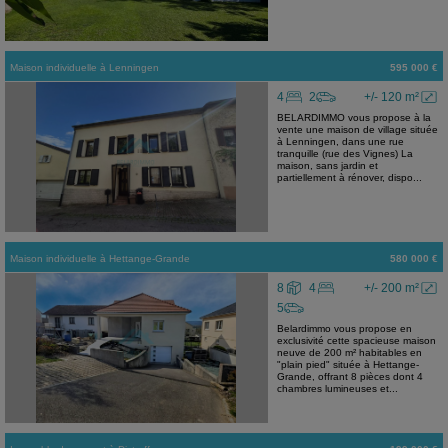
Maison individuelle
à
Lenningen
595 000 €
4
2
+/- 120 m²
BELARDIMMO vous propose à la
vente une maison de village située
à Lenningen, dans une rue
tranquille (rue des Vignes) La
maison, sans jardin et
partiellement à rénover, dispo...
Maison individuelle
à
Hettange-Grande
580 000 €
8
4
+/- 200 m²
5
Belardimmo vous propose en
exclusivité cette spacieuse maison
neuve de 200 m² habitables en
"plain pied" située à Hettange-
Grande, offrant 8 pièces dont 4
chambres lumineuses et...