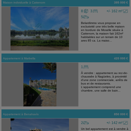
Maison individuelle
à
Cattenom
395 000 €
8
3
+/- 162 m²
5
Belardimmo vous propose en
exclusivité une très belle maison
en bordure de Moselle située à
Cattenom, la maison fait 162m²
habitables sur un terrain de 10
ares 85 ca. La maiso...
Appartement
à
Marbella
420 000 €
1
À vendre : appartement au rez-de-
chaussée à Nagüeles, à proximité
d'une zone commerciale, arrêts de
bus et de restaurants.
L'appartement comprend une
chambre, une salle de bain...
Appartement
à
Benahavís
850 000 €
2
+/- 142 m²
Un bel appartement est à vendre à