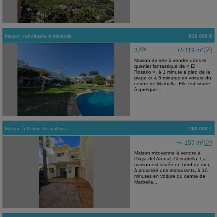
Maison individuelle
à
Marbella
830 000 €
3
+/- 119 m²
Maison de ville à vendre dans le
quartier fantastique de « El
Rosario », à 1 minute à pied de la
plage et à 5 minutes en voiture du
centre de Marbella. Elle est située
à quelque...
Maison
à
Palma de mallorca
790 000 €
+/- 157 m²
Maison mitoyenne à vendre à
Playa del Arenal, Costabella. La
maison est située en bord de mer,
à proximité des restaurants, à 10
minutes en voiture du centre de
Marbella...