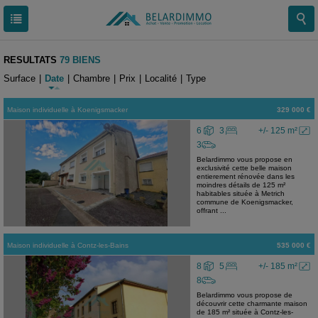
RESULTATS
79 BIENS
Surface
|
Date
|
Chambre
|
Prix
|
Localité
|
Type
Maison individuelle
à
Koenigsmacker
329 000 €
6
3
+/- 125 m²
3
Belardimmo vous propose en
exclusivité cette belle maison
entierement rénovée dans les
moindres détails de 125 m²
habitables située à Metrich
commune de Koenigsmacker,
offrant ...
Maison individuelle
à
Contz-les-Bains
535 000 €
8
5
+/- 185 m²
8
Belardimmo vous propose de
découvrir cette charmante maison
de 185 m² située à Contz-les-