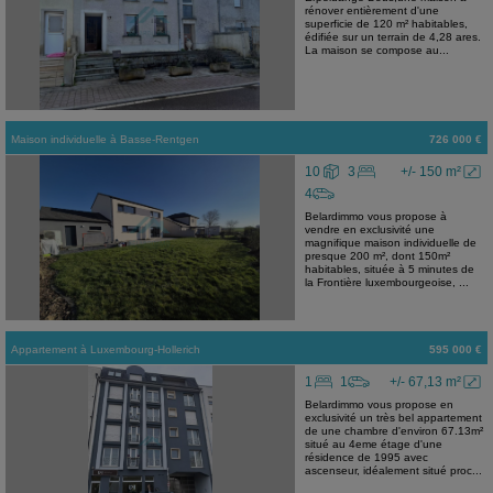
rénover entièrement d'une
superficie de 120 m² habitables,
édifiée sur un terrain de 4,28 ares.
La maison se compose au...
Maison individuelle
à
Basse-Rentgen
726 000 €
10
3
+/- 150 m²
4
Belardimmo vous propose à
vendre en exclusivité une
magnifique maison individuelle de
presque 200 m², dont 150m²
habitables, située à 5 minutes de
la Frontière luxembourgeoise, ...
Appartement
à
Luxembourg-Hollerich
595 000 €
1
1
+/- 67,13 m²
Belardimmo vous propose en
exclusivité un très bel appartement
de une chambre d'environ 67.13m²
situé au 4eme étage d'une
résidence de 1995 avec
ascenseur, idéalement situé proc...