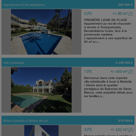
Appartement
à
Benalmádena
600 000 €
2
+/- 80 m²
PREMIÈRE LIGNE DE PLAGE
Appartement au rez-de-chaussée
à vendre à Torrequebrada,
Benalmádena Costa, face à la
promenade maritime.
L'appartement a une superficie de
80 m² et c...
Villa
à
Marbella
4 195 000 €
7
+/- 450 m²
Bienvenue dans cette superbe
villa individuelle à louer à Marbella
! Située dans le quartier
prestigieux de Balcones de Sierra
Blanca, cette propriété idéale pour
les familles o...
Maison jumelée
à
Riviera del sol
675 000 €
3
+/- 102 m²
Maison jumelée neuve à vendre à