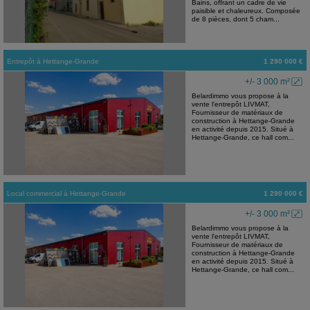
Bains, offrant un cadre de vie
paisible et chaleureux. Composée
de 8 pièces, dont 5 cham...
Entrepôt
à
Hettange-Grande
1 290 000 €
+/- 3 000 m²
Belardimmo vous propose à la
vente l'entrepôt LIVMAT,
Fournisseur de matériaux de
construction à Hettange-Grande
en activité depuis 2015. Situé à
Hettange-Grande, ce hall com...
Local commercial
à
Hettange-Grande
1 290 000 €
+/- 3 000 m²
Belardimmo vous propose à la
vente l'entrepôt LIVMAT,
Fournisseur de matériaux de
construction à Hettange-Grande
en activité depuis 2015. Situé à
Hettange-Grande, ce hall com...