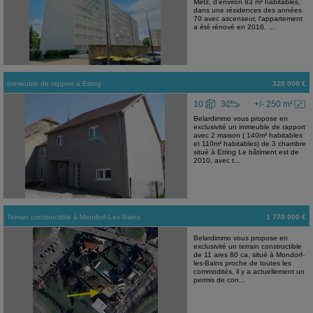
Metz, d'environ 83 m² habitables,
dans une résidences des années
70 avec ascenseur, l'appartement
a été rénové en 2016. ...
Immeuble de rapport
à
Etting
320 000 €
10
3
+/- 250 m²
Belardimmo vous propose en
exclusivité un immeuble de rapport
avec 2 maison ( 140m² habitables
et 110m² habitables) de 3 chambre
situé à Etting Le bâtiment est de
2010, avec t...
Terrain constructible
à
Mondorf-Les-Bains
1 770 000 €
Belardimmo vous propose en
exclusivité un terrain constructible
de 11 ares 80 ca, situé à Mondorf-
les-Bains proche de toutes les
commodités, il y a actuellement un
permis de con...