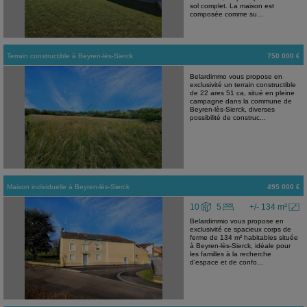
sol complet. La maison est
composée comme su...
Terrain constructible
à
Beyren-lès-Sierck
750 000 €
Belardimmo vous propose en
exclusivité un terrain constructible
de 22 ares 51 ca, situé en pleine
campagne dans la commune de
Beyren-lès-Sierck, diverses
possibilité de construc...
Maison individuelle
à
Beyren-lès-Sierck
495 000 €
10
5
+/- 134 m²
Belardimmio vous propose en
exclusivité ce spacieux corps de
ferme de 134 m² habitables située
à Beyren-lès-Sierck, idéale pour
les familles à la recherche
d'espace et de confo...