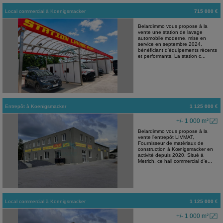
Local commercial
à
Koenigsmacker
715 000 €
Belardimmo vous propose à la
vente une station de lavage
automobile moderne, mise en
service en septembre 2024,
bénéficiant d'équipements récents
et performants. La station c...
Entrepôt
à
Koenigsmacker
1 125 000 €
+/- 1 000 m²
Belardimmo vous propose à la
vente l'entrepôt LIVMAT,
Fournisseur de matériaux de
construction à Kœnigsmacker en
activité depuis 2020. Situé à
Metrich, ce hall commercial d'e...
Local commercial
à
Koenigsmacker
1 125 000 €
+/- 1 000 m²