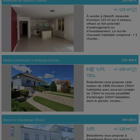
Immeuble de rapport
à
Distroff
199 000 €
+/- 123 m²
À vendre à Distroff, immeuble
d’environ 123 m² sur 3 niveaux,
offrant un fort potentiel
d’aménagement ou
d’investissement. Le rez-de-
chaussée habitable comprend : • 3
chambr...
Maison individuelle
à
Hettange-Grande
470 000 €
8
5
+/- 150 m²
7
Belardimmo vous propose cette
maison de 1968 d'environ 150m²
habitables avec sous-sol complet
de 150m² et encore possibilité
d'aménager 100m² habitables
dans le grenier, constru...
Maison
à
Erpeldange (Bous)
399 000 €
3
+/- 120 m²
Belardimmo vous propose à
Erpeldange Bous,une maison à