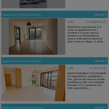
Appartement
à
Mondorf-Les-Bains
435 000 €
1
+/- 60,89 m²
Belardimmo vous propose à la
vente un appartement de 1
chambre à coucher, dans la
résidence du Brill (résidence
sénior), à Mondorf-les-Bains en
plein centre du village. La résid...
Appartement
à
Mondorf-Les-Bains
485 000 €
1
+/- 57 m²
INVESTISSEMENT CLÉ EN MAIN!
Cet appartement, actuellement
loué, génère des revenus locatifs
immédiats et offre une rentabilité
d'environ 4 %, constituant une
belle opportunité p...
Terrain non constructible
à
Monneren
130 000 €